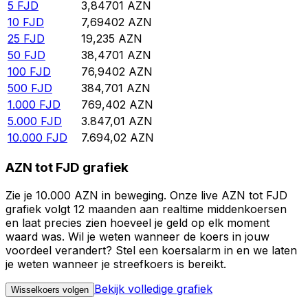
5
FJD
3,84701
AZN
10
FJD
7,69402
AZN
25
FJD
19,235
AZN
50
FJD
38,4701
AZN
100
FJD
76,9402
AZN
500
FJD
384,701
AZN
1.000
FJD
769,402
AZN
5.000
FJD
3.847,01
AZN
10.000
FJD
7.694,02
AZN
AZN tot FJD grafiek
Zie je 10.000 AZN in beweging. Onze live AZN tot FJD
grafiek volgt 12 maanden aan realtime middenkoersen
en laat precies zien hoeveel je geld op elk moment
waard was. Wil je weten wanneer de koers in jouw
voordeel verandert? Stel een koersalarm in en we laten
je weten wanneer je streefkoers is bereikt.
Bekijk volledige grafiek
Wisselkoers volgen