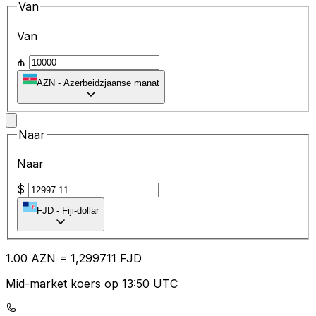
Van
Van
₼
AZN
-
Azerbeidzjaanse manat
Naar
Naar
$
FJD
-
Fiji-dollar
1.00
AZN
=
1,
299711
FJD
Mid-market koers op 13:50 UTC