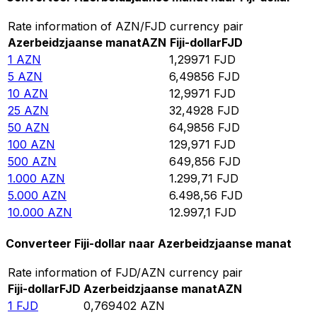
Rate information of AZN/FJD currency pair
Azerbeidzjaanse manat
AZN
Fiji-dollar
FJD
1
AZN
1,29971
FJD
5
AZN
6,49856
FJD
10
AZN
12,9971
FJD
25
AZN
32,4928
FJD
50
AZN
64,9856
FJD
100
AZN
129,971
FJD
500
AZN
649,856
FJD
1.000
AZN
1.299,71
FJD
5.000
AZN
6.498,56
FJD
10.000
AZN
12.997,1
FJD
Converteer Fiji-dollar naar Azerbeidzjaanse manat
Rate information of FJD/AZN currency pair
Fiji-dollar
FJD
Azerbeidzjaanse manat
AZN
1
FJD
0,769402
AZN