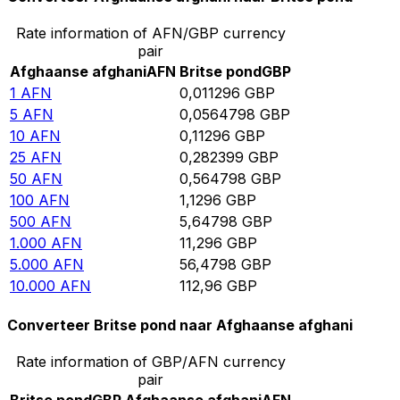
Rate information of AFN/GBP currency
pair
Afghaanse afghani
AFN
Britse pond
GBP
1
AFN
0,011296
GBP
5
AFN
0,0564798
GBP
10
AFN
0,11296
GBP
25
AFN
0,282399
GBP
50
AFN
0,564798
GBP
100
AFN
1,1296
GBP
500
AFN
5,64798
GBP
1.000
AFN
11,296
GBP
5.000
AFN
56,4798
GBP
10.000
AFN
112,96
GBP
Converteer Britse pond naar Afghaanse afghani
Rate information of GBP/AFN currency
pair