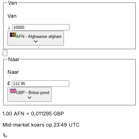
Van
Van
؋
AFN
-
Afghaanse afghani
Naar
Naar
£
GBP
-
Britse pond
1.00
AFN
=
0,
011295
GBP
Mid-market koers op 23:49 UTC