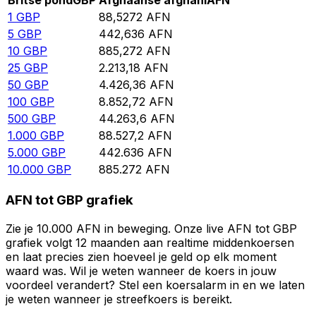
Britse pond
GBP
Afghaanse afghani
AFN
1
GBP
88,5272
AFN
5
GBP
442,636
AFN
10
GBP
885,272
AFN
25
GBP
2.213,18
AFN
50
GBP
4.426,36
AFN
100
GBP
8.852,72
AFN
500
GBP
44.263,6
AFN
1.000
GBP
88.527,2
AFN
5.000
GBP
442.636
AFN
10.000
GBP
885.272
AFN
AFN tot GBP grafiek
Zie je 10.000 AFN in beweging. Onze live AFN tot GBP
grafiek volgt 12 maanden aan realtime middenkoersen
en laat precies zien hoeveel je geld op elk moment
waard was. Wil je weten wanneer de koers in jouw
voordeel verandert? Stel een koersalarm in en we laten
je weten wanneer je streefkoers is bereikt.