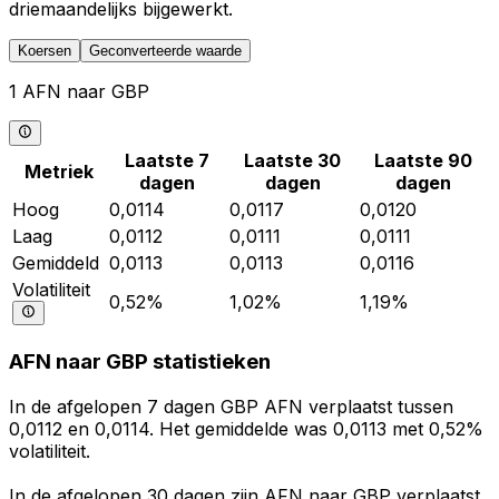
driemaandelijks bijgewerkt.
Koersen
Geconverteerde waarde
1 AFN naar GBP
Laatste 7
Laatste 30
Laatste 90
Metriek
dagen
dagen
dagen
Hoog
0,0114
0,0117
0,0120
Laag
0,0112
0,0111
0,0111
Gemiddeld
0,0113
0,0113
0,0116
Volatiliteit
0,52%
1,02%
1,19%
AFN naar GBP statistieken
In de afgelopen 7 dagen GBP AFN verplaatst tussen
0,0112 en 0,0114. Het gemiddelde was 0,0113 met 0,52%
volatiliteit.
In de afgelopen 30 dagen zijn AFN naar GBP verplaatst