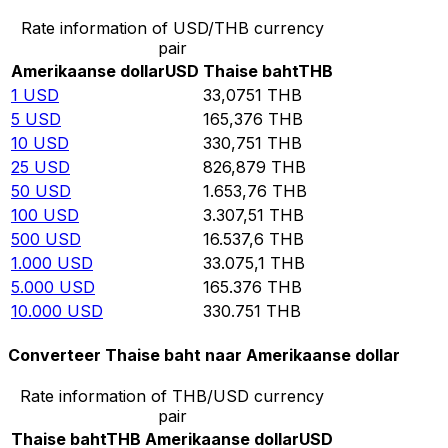
Rate information of USD/THB currency
pair
Amerikaanse dollar
USD
Thaise baht
THB
1
USD
33,0751
THB
5
USD
165,376
THB
10
USD
330,751
THB
25
USD
826,879
THB
50
USD
1.653,76
THB
100
USD
3.307,51
THB
500
USD
16.537,6
THB
1.000
USD
33.075,1
THB
5.000
USD
165.376
THB
10.000
USD
330.751
THB
Converteer Thaise baht naar Amerikaanse dollar
Rate information of THB/USD currency
pair
Thaise baht
THB
Amerikaanse dollar
USD