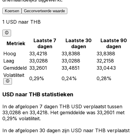
Koersen
Geconverteerde waarde
1 USD naar THB
Laatste 7
Laatste 30
Laatste 90
Metriek
dagen
dagen
dagen
Hoog
33,4218
33,8388
33,8388
Laag
33,0288
33,0288
32,2158
Gemiddeld
33,2601
33,4851
33,0443
Volatiliteit
0,29%
0,24%
0,28%
USD naar THB statistieken
In de afgelopen 7 dagen THB USD verplaatst tussen
33,0288 en 33,4218. Het gemiddelde was 33,2601 met
0,29% volatiliteit.
In de afgelopen 30 dagen zijn USD naar THB verplaatst