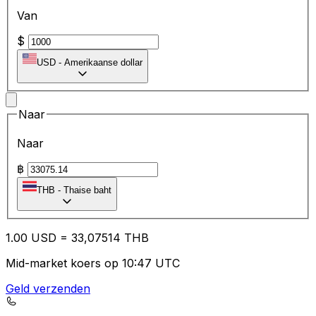
Van
$
USD
-
Amerikaanse dollar
Naar
Naar
฿
THB
-
Thaise baht
1.00
USD
=
33
,07514
THB
Mid-market koers op 10:47 UTC
Geld verzenden