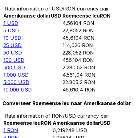
Rate information of USD/RON currency pair
Amerikaanse dollar
USD
Roemeense leu
RON
1
USD
4,56104
RON
5
USD
22,8052
RON
10
USD
45,6104
RON
25
USD
114,026
RON
50
USD
228,052
RON
100
USD
456,104
RON
500
USD
2.280,52
RON
1.000
USD
4.561,04
RON
5.000
USD
22.805,2
RON
10.000
USD
45.610,4
RON
Converteer Roemeense leu naar Amerikaanse dollar
Rate information of RON/USD currency pair
Roemeense leu
RON
Amerikaanse dollar
USD
1
RON
0,219248
USD
5
RON
1,09624
USD