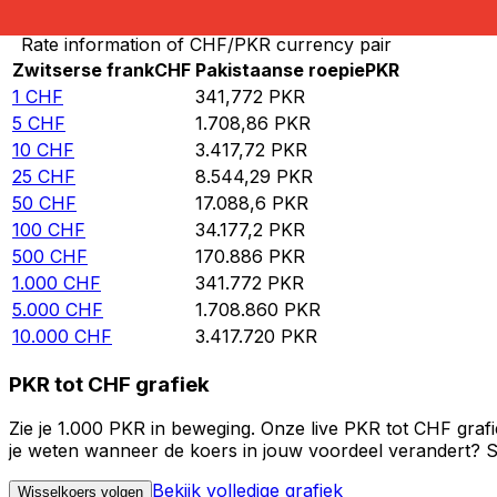
Rate information of CHF/PKR currency pair
Zwitserse frank
CHF
Pakistaanse roepie
PKR
1
CHF
341,772
PKR
5
CHF
1.708,86
PKR
10
CHF
3.417,72
PKR
25
CHF
8.544,29
PKR
50
CHF
17.088,6
PKR
100
CHF
34.177,2
PKR
500
CHF
170.886
PKR
1.000
CHF
341.772
PKR
5.000
CHF
1.708.860
PKR
10.000
CHF
3.417.720
PKR
PKR tot CHF grafiek
Zie je 1.000 PKR in beweging. Onze live PKR tot CHF graf
je weten wanneer de koers in jouw voordeel verandert? St
Bekijk volledige grafiek
Wisselkoers volgen