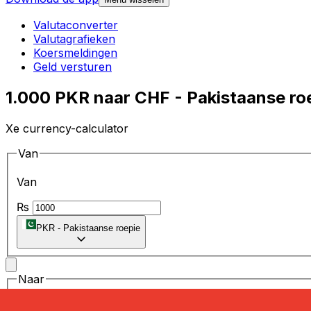
Valutaconverter
Valutagrafieken
Koersmeldingen
Geld versturen
1.000 PKR naar CHF - Pakistaanse ro
Xe currency-calculator
Van
Van
₨
PKR
-
Pakistaanse roepie
Naar
Naar