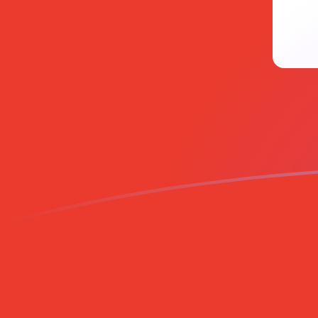
PKR naar CHF wisselkoersen vandaa
Converteer Pakistaanse roepie naar Zwitserse frank
Rate information of PKR/CHF currency pair
Pakistaanse roepie
PKR
Zwitserse frank
CHF
1
PKR
0,00292593
CHF
5
PKR
0,0146297
CHF
10
PKR
0,0292593
CHF
25
PKR
0,0731483
CHF
50
PKR
0,146297
CHF
100
PKR
0,292593
CHF
500
PKR
1,46297
CHF
1.000
PKR
2,92593
CHF
5.000
PKR
14,6297
CHF
10.000
PKR
29,2593
CHF
Converteer Zwitserse frank naar Pakistaanse roepie