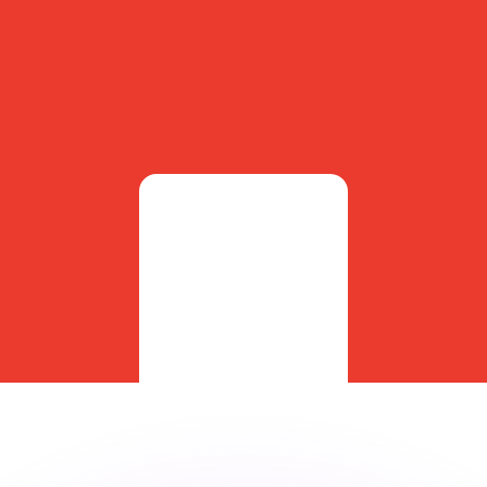
erende koersen overtreffen.
it is alleen ter informatie. U ontvangt deze koers niet bij
?