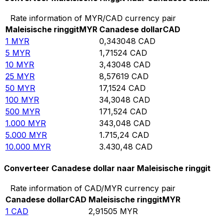
Rate information of MYR/CAD currency pair
Maleisische ringgit
MYR
Canadese dollar
CAD
1
MYR
0,343048
CAD
5
MYR
1,71524
CAD
10
MYR
3,43048
CAD
25
MYR
8,57619
CAD
50
MYR
17,1524
CAD
100
MYR
34,3048
CAD
500
MYR
171,524
CAD
1.000
MYR
343,048
CAD
5.000
MYR
1.715,24
CAD
10.000
MYR
3.430,48
CAD
Converteer Canadese dollar naar Maleisische ringgit
Rate information of CAD/MYR currency pair
Canadese dollar
CAD
Maleisische ringgit
MYR
1
CAD
2,91505
MYR