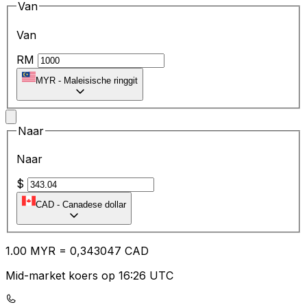
Van
Van
RM
MYR
-
Maleisische ringgit
Naar
Naar
$
CAD
-
Canadese dollar
1.00
MYR
=
0,
343047
CAD
Mid-market koers op 16:26 UTC