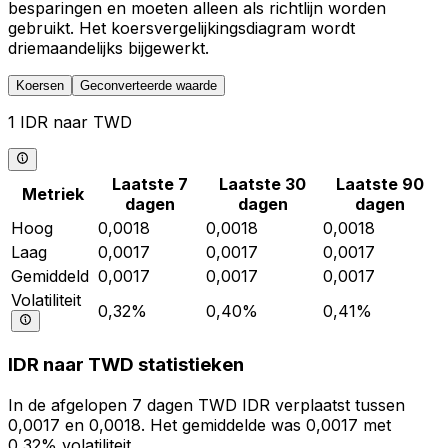
besparingen en moeten alleen als richtlijn worden
gebruikt. Het koersvergelijkingsdiagram wordt
driemaandelijks bijgewerkt.
Koersen
Geconverteerde waarde
1 IDR naar TWD
Laatste 7
Laatste 30
Laatste 90
Metriek
dagen
dagen
dagen
Hoog
0,0018
0,0018
0,0018
Laag
0,0017
0,0017
0,0017
Gemiddeld
0,0017
0,0017
0,0017
Volatiliteit
0,32%
0,40%
0,41%
IDR naar TWD statistieken
In de afgelopen 7 dagen TWD IDR verplaatst tussen
0,0017 en 0,0018. Het gemiddelde was 0,0017 met
0,32% volatiliteit.