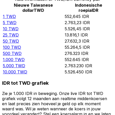
Nieuwe Taiwanese
Indonesische
dollar
TWD
roepia
IDR
1
TWD
552,645
IDR
5
TWD
2.763,23
IDR
10
TWD
5.526,45
IDR
25
TWD
13.816,1
IDR
50
TWD
27.632,3
IDR
100
TWD
55.264,5
IDR
500
TWD
276.323
IDR
1.000
TWD
552.645
IDR
5.000
TWD
2.763.230
IDR
10.000
TWD
5.526.450
IDR
IDR tot TWD grafiek
Zie je 1.000 IDR in beweging. Onze live IDR tot TWD
grafiek volgt 12 maanden aan realtime middenkoersen
en laat precies zien hoeveel je geld op elk moment
waard was. Wil je weten wanneer de koers in jouw
voordeel verandert? Stel een koersalarm in en we laten