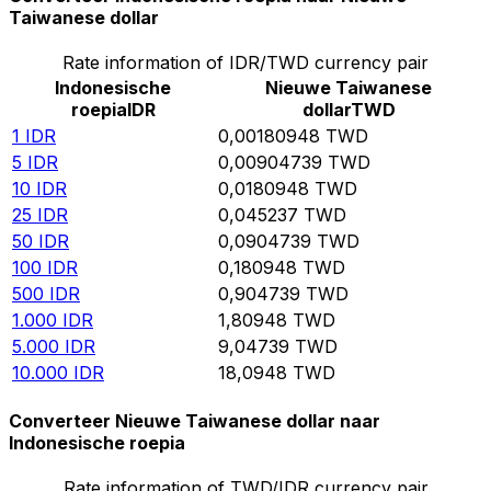
Taiwanese dollar
Rate information of IDR/TWD currency pair
Indonesische
Nieuwe Taiwanese
roepia
IDR
dollar
TWD
1
IDR
0,00180948
TWD
5
IDR
0,00904739
TWD
10
IDR
0,0180948
TWD
25
IDR
0,045237
TWD
50
IDR
0,0904739
TWD
100
IDR
0,180948
TWD
500
IDR
0,904739
TWD
1.000
IDR
1,80948
TWD
5.000
IDR
9,04739
TWD
10.000
IDR
18,0948
TWD
Converteer Nieuwe Taiwanese dollar naar
Indonesische roepia
Rate information of TWD/IDR currency pair