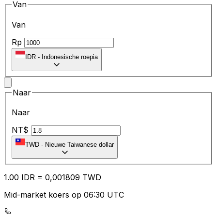
Van
Van
Rp
IDR
-
Indonesische roepia
Naar
Naar
NT$
TWD
-
Nieuwe Taiwanese dollar
1.00
IDR
=
0,
001809
TWD
Mid-market koers op 06:30 UTC