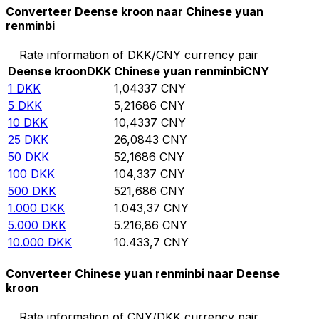
Converteer Deense kroon naar Chinese yuan
renminbi
Rate information of DKK/CNY currency pair
Deense kroon
DKK
Chinese yuan renminbi
CNY
1
DKK
1,04337
CNY
5
DKK
5,21686
CNY
10
DKK
10,4337
CNY
25
DKK
26,0843
CNY
50
DKK
52,1686
CNY
100
DKK
104,337
CNY
500
DKK
521,686
CNY
1.000
DKK
1.043,37
CNY
5.000
DKK
5.216,86
CNY
10.000
DKK
10.433,7
CNY
Converteer Chinese yuan renminbi naar Deense
kroon
Rate information of CNY/DKK currency pair