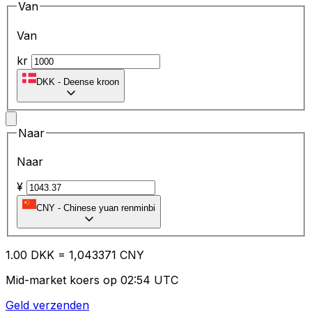
Van
Van
kr
DKK
-
Deense kroon
Naar
Naar
¥
CNY
-
Chinese yuan renminbi
1.00
DKK
=
1,
043371
CNY
Mid-market koers op 02:54 UTC
Geld verzenden