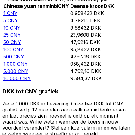
Chinese yuan renminbi
CNY
Deense kroon
DKK
1
CNY
0,958432
DKK
5
CNY
4,79216
DKK
10
CNY
9,58432
DKK
25
CNY
23,9608
DKK
50
CNY
47,9216
DKK
100
CNY
95,8432
DKK
500
CNY
479,216
DKK
1.000
CNY
958,432
DKK
5.000
CNY
4.792,16
DKK
10.000
CNY
9.584,32
DKK
DKK tot CNY grafiek
Zie je 1.000 DKK in beweging. Onze live DKK tot CNY
grafiek volgt 12 maanden aan realtime middenkoersen
en laat precies zien hoeveel je geld op elk moment
waard was. Wil je weten wanneer de koers in jouw
voordeel verandert? Stel een koersalarm in en we laten
je weten wanneer je streefkoers is bereikt.