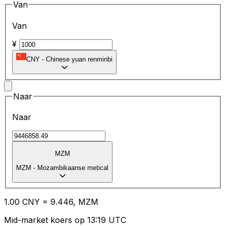
Van
Van
¥
CNY
-
Chinese yuan renminbi
Naar
Naar
MZM
MZM
-
Mozambikaanse metical
1.00
CNY
=
9.44
6,
MZM
Mid-market koers op 13:19 UTC