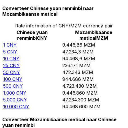
Converteer Chinese yuan renminbi naar
Mozambikaanse metical
Rate information of CNY/MZM currency pair
Chinese yuan
Mozambikaanse
renminbi
CNY
metical
MZM
1
CNY
9.446,86
MZM
5
CNY
47.234,3
MZM
10
CNY
94.468,6
MZM
25
CNY
236.171
MZM
50
CNY
472.343
MZM
100
CNY
944.686
MZM
500
CNY
4.723.430
MZM
1.000
CNY
9.446.860
MZM
5.000
CNY
47.234.300
MZM
10.000
CNY
94.468.600
MZM
Converteer Mozambikaanse metical naar Chinese
yuan renminbi