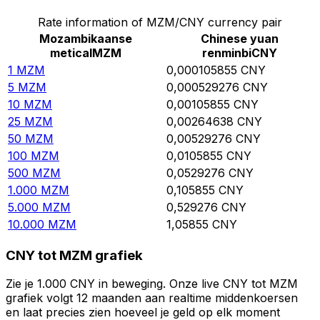
Rate information of MZM/CNY currency pair
Mozambikaanse
Chinese yuan
metical
MZM
renminbi
CNY
1
MZM
0,000105855
CNY
5
MZM
0,000529276
CNY
10
MZM
0,00105855
CNY
25
MZM
0,00264638
CNY
50
MZM
0,00529276
CNY
100
MZM
0,0105855
CNY
500
MZM
0,0529276
CNY
1.000
MZM
0,105855
CNY
5.000
MZM
0,529276
CNY
10.000
MZM
1,05855
CNY
CNY tot MZM grafiek
Zie je 1.000 CNY in beweging. Onze live CNY tot MZM
grafiek volgt 12 maanden aan realtime middenkoersen
en laat precies zien hoeveel je geld op elk moment