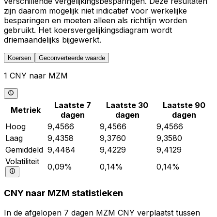
verschillende vergelijkingsbesparingen. Deze resultaten
zijn daarom mogelijk niet indicatief voor werkelijke
besparingen en moeten alleen als richtlijn worden
gebruikt. Het koersvergelijkingsdiagram wordt
driemaandelijks bijgewerkt.
Koersen
Geconverteerde waarde
1 CNY naar MZM
Laatste 7
Laatste 30
Laatste 90
Metriek
dagen
dagen
dagen
Hoog
9,4566
9,4566
9,4566
Laag
9,4358
9,3760
9,3580
Gemiddeld
9,4484
9,4229
9,4129
Volatiliteit
0,09%
0,14%
0,14%
CNY naar MZM statistieken
In de afgelopen 7 dagen MZM CNY verplaatst tussen