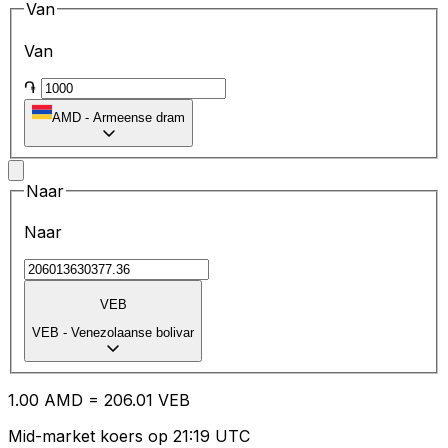
Van
Van
֏
AMD
-
Armeense dram
Naar
Naar
VEB
VEB
-
Venezolaanse bolivar
1.00
AMD
=
206.01
VEB
Mid-market koers op 21:19 UTC