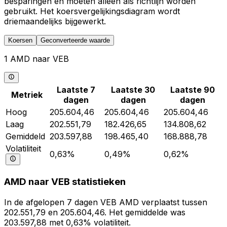
besparingen en moeten alleen als richtlijn worden
gebruikt. Het koersvergelijkingsdiagram wordt
driemaandelijks bijgewerkt.
Koersen
Geconverteerde waarde
1 AMD naar VEB
Laatste 7
Laatste 30
Laatste 90
Metriek
dagen
dagen
dagen
Hoog
205.604,46
205.604,46
205.604,46
Laag
202.551,79
182.426,65
134.808,62
Gemiddeld
203.597,88
198.465,40
168.888,78
Volatiliteit
0,63%
0,49%
0,62%
AMD naar VEB statistieken
In de afgelopen 7 dagen VEB AMD verplaatst tussen
202.551,79 en 205.604,46. Het gemiddelde was
203.597,88 met 0,63% volatiliteit.