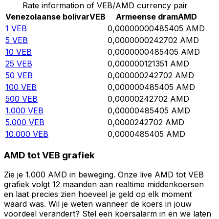
Rate information of VEB/AMD currency pair
Venezolaanse bolivar
VEB
Armeense dram
AMD
1
VEB
0,00000000485405
AMD
5
VEB
0,0000000242702
AMD
10
VEB
0,0000000485405
AMD
25
VEB
0,000000121351
AMD
50
VEB
0,000000242702
AMD
100
VEB
0,000000485405
AMD
500
VEB
0,00000242702
AMD
1.000
VEB
0,00000485405
AMD
5.000
VEB
0,0000242702
AMD
10.000
VEB
0,0000485405
AMD
AMD tot VEB grafiek
Zie je 1.000 AMD in beweging. Onze live AMD tot VEB
grafiek volgt 12 maanden aan realtime middenkoersen
en laat precies zien hoeveel je geld op elk moment
waard was. Wil je weten wanneer de koers in jouw
voordeel verandert? Stel een koersalarm in en we laten