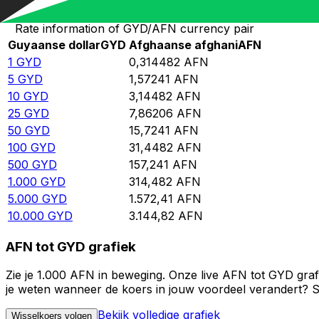
Rate information of GYD/AFN currency pair
Guyaanse dollar
GYD
Afghaanse afghani
AFN
1
GYD
0,314482
AFN
5
GYD
1,57241
AFN
10
GYD
3,14482
AFN
25
GYD
7,86206
AFN
50
GYD
15,7241
AFN
100
GYD
31,4482
AFN
500
GYD
157,241
AFN
1.000
GYD
314,482
AFN
5.000
GYD
1.572,41
AFN
10.000
GYD
3.144,82
AFN
AFN tot GYD grafiek
Zie je 1.000 AFN in beweging. Onze live AFN tot GYD graf
je weten wanneer de koers in jouw voordeel verandert? St
Bekijk volledige grafiek
Wisselkoers volgen