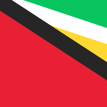
$
GYD
-
Guyaanse dollar
1.00
AFN
=
3,
179829
GYD
Mid-market koers op 10:40 UTC
Praat vandaag met een valuta-expert.
Wij kunnen concurr
Gesprek plannen
Wij gebruiken de midmarket koers voor onze Converter. D
bekijken
Wist je dat je met Xe geld naar het buitenland kunt sturen
Meld je vandaag aan