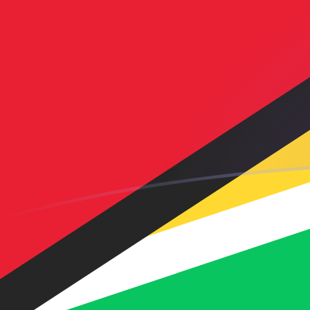
AFN naar GYD wisselkoersen vandaa
Converteer Afghaanse afghani naar Guyaanse dollar
Rate information of AFN/GYD currency pair
Afghaanse afghani
AFN
Guyaanse dollar
GYD
1
AFN
3,17983
GYD
5
AFN
15,8991
GYD
10
AFN
31,7983
GYD
25
AFN
79,4957
GYD
50
AFN
158,991
GYD
100
AFN
317,983
GYD
500
AFN
1.589,91
GYD
1.000
AFN
3.179,83
GYD
5.000
AFN
15.899,1
GYD
10.000
AFN
31.798,3
GYD
Converteer Guyaanse dollar naar Afghaanse afghani