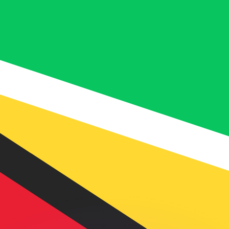
erende koersen overtreffen.
it is alleen ter informatie. U ontvangt deze koers niet bij
?