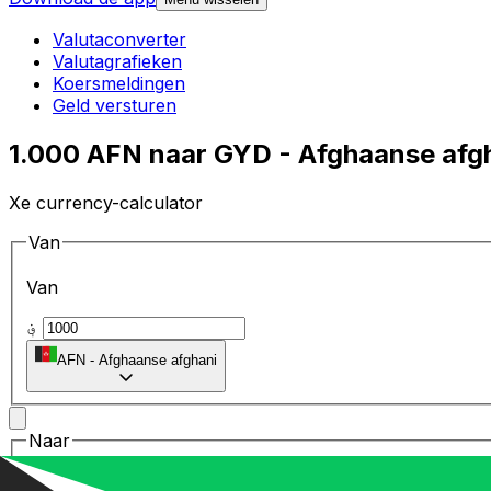
Valutaconverter
Valutagrafieken
Koersmeldingen
Geld versturen
1.000 AFN naar GYD - Afghaanse afgh
Xe currency-calculator
Van
Van
؋
AFN
-
Afghaanse afghani
Naar
Naar