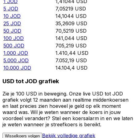
1
JOD
1,41044
USD
5
JOD
7,05219
USD
10
JOD
14,1044
USD
25
JOD
35,2609
USD
50
JOD
70,5219
USD
100
JOD
141,044
USD
500
JOD
705,219
USD
1.000
JOD
1.410,44
USD
5.000
JOD
7.052,19
USD
10.000
JOD
14.104,4
USD
USD tot JOD grafiek
Zie je 100 USD in beweging. Onze live USD tot JOD
grafiek volgt 12 maanden aan realtime middenkoersen
en laat precies zien hoeveel je geld op elk moment
waard was. Wil je weten wanneer de koers in jouw
voordeel verandert? Stel een koersalarm in en we laten
je weten wanneer je streefkoers is bereikt.
Bekijk volledige grafiek
Wisselkoers volgen