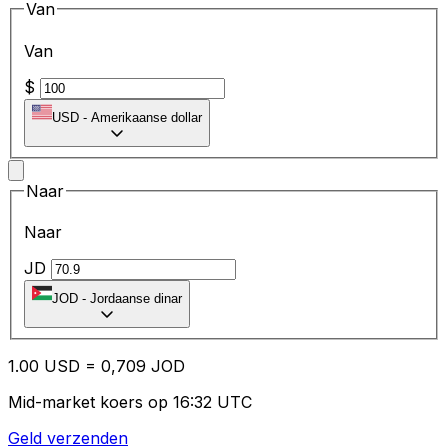
Van
Van
$
USD
-
Amerikaanse dollar
Naar
Naar
JD
JOD
-
Jordaanse dinar
1.00
USD
=
0,
709
JOD
Mid-market koers op 16:32 UTC
Geld verzenden