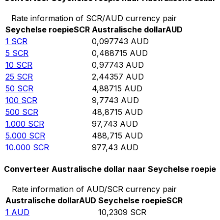
Rate information of SCR/AUD currency pair
Seychelse roepie
SCR
Australische dollar
AUD
1
SCR
0,097743
AUD
5
SCR
0,488715
AUD
10
SCR
0,97743
AUD
25
SCR
2,44357
AUD
50
SCR
4,88715
AUD
100
SCR
9,7743
AUD
500
SCR
48,8715
AUD
1.000
SCR
97,743
AUD
5.000
SCR
488,715
AUD
10.000
SCR
977,43
AUD
Converteer Australische dollar naar Seychelse roepie
Rate information of AUD/SCR currency pair
Australische dollar
AUD
Seychelse roepie
SCR
1
AUD
10,2309
SCR