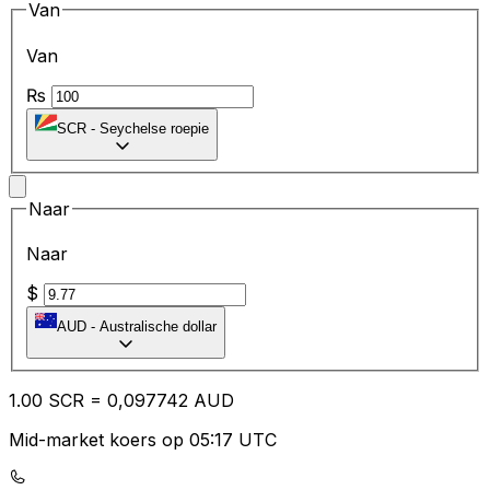
Van
Van
₨
SCR
-
Seychelse roepie
Naar
Naar
$
AUD
-
Australische dollar
1.00
SCR
=
0,
097742
AUD
Mid-market koers op 05:17 UTC