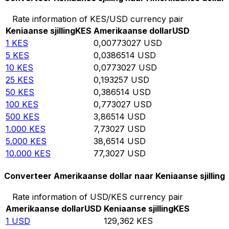
Rate information of KES/USD currency pair
Keniaanse sjilling
KES
Amerikaanse dollar
USD
1
KES
0,00773027
USD
5
KES
0,0386514
USD
10
KES
0,0773027
USD
25
KES
0,193257
USD
50
KES
0,386514
USD
100
KES
0,773027
USD
500
KES
3,86514
USD
1.000
KES
7,73027
USD
5.000
KES
38,6514
USD
10.000
KES
77,3027
USD
Converteer Amerikaanse dollar naar Keniaanse sjilling
Rate information of USD/KES currency pair
Amerikaanse dollar
USD
Keniaanse sjilling
KES
1
USD
129,362
KES