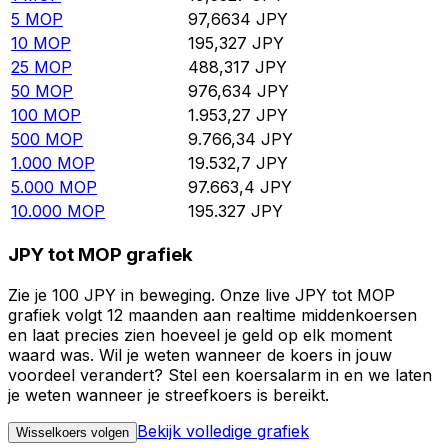
5
MOP
97,6634
JPY
10
MOP
195,327
JPY
25
MOP
488,317
JPY
50
MOP
976,634
JPY
100
MOP
1.953,27
JPY
500
MOP
9.766,34
JPY
1.000
MOP
19.532,7
JPY
5.000
MOP
97.663,4
JPY
10.000
MOP
195.327
JPY
JPY tot MOP grafiek
Zie je 100 JPY in beweging. Onze live JPY tot MOP
grafiek volgt 12 maanden aan realtime middenkoersen
en laat precies zien hoeveel je geld op elk moment
waard was. Wil je weten wanneer de koers in jouw
voordeel verandert? Stel een koersalarm in en we laten
je weten wanneer je streefkoers is bereikt.
Bekijk volledige grafiek
Wisselkoers volgen