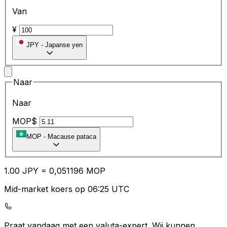
Van
¥
JPY
-
Japanse yen
Naar
Naar
MOP$
MOP
-
Macause pataca
1.00
JPY
=
0,
051196
MOP
Mid-market koers op 06:25 UTC
Praat vandaag met een valuta-expert.
Wij kunnen