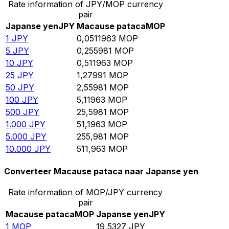
Rate information of JPY/MOP currency
pair
Japanse yen
JPY
Macause pataca
MOP
1
JPY
0,0511963
MOP
5
JPY
0,255981
MOP
10
JPY
0,511963
MOP
25
JPY
1,27991
MOP
50
JPY
2,55981
MOP
100
JPY
5,11963
MOP
500
JPY
25,5981
MOP
1.000
JPY
51,1963
MOP
5.000
JPY
255,981
MOP
10.000
JPY
511,963
MOP
Converteer Macause pataca naar Japanse yen
Rate information of MOP/JPY currency
pair
Macause pataca
MOP
Japanse yen
JPY
1
MOP
19,5327
JPY