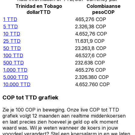
Trinidad en Tobago
Colombiaanse
dollar
TTD
peso
COP
1
TTD
465,276
COP
5
TTD
2.326,38
COP
10
TTD
4.652,76
COP
25
TTD
11.631,9
COP
50
TTD
23.263,8
COP
100
TTD
46.527,6
COP
500
TTD
232.638
COP
1.000
TTD
465.276
COP
5.000
TTD
2.326.380
COP
10.000
TTD
4.652.760
COP
COP tot TTD grafiek
Zie je 100 COP in beweging. Onze live COP tot TTD
grafiek volgt 12 maanden aan realtime middenkoersen
en laat precies zien hoeveel je geld op elk moment
waard was. Wil je weten wanneer de koers in jouw
voordeel verandert? Stel een koersalarm in en we laten