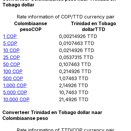
Tobago dollar
Rate information of COP/TTD currency pair
Colombiaanse
Trinidad en Tobago
peso
COP
dollar
TTD
1
COP
0,00214926
TTD
5
COP
0,0107463
TTD
10
COP
0,0214926
TTD
25
COP
0,0537315
TTD
50
COP
0,107463
TTD
100
COP
0,214926
TTD
500
COP
1,07463
TTD
1.000
COP
2,14926
TTD
5.000
COP
10,7463
TTD
10.000
COP
21,4926
TTD
Converteer Trinidad en Tobago dollar naar
Colombiaanse peso
Rate information of TTD/COP currency pair