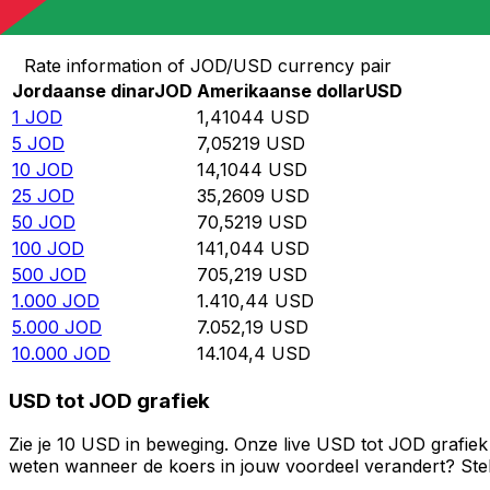
Converteer Jordaanse dinar naar Amerikaanse dollar
Rate information of JOD/USD currency pair
Jordaanse dinar
JOD
Amerikaanse dollar
USD
1
JOD
1,41044
USD
5
JOD
7,05219
USD
10
JOD
14,1044
USD
25
JOD
35,2609
USD
50
JOD
70,5219
USD
100
JOD
141,044
USD
500
JOD
705,219
USD
1.000
JOD
1.410,44
USD
5.000
JOD
7.052,19
USD
10.000
JOD
14.104,4
USD
USD tot JOD grafiek
Zie je 10 USD in beweging. Onze live USD tot JOD grafiek
weten wanneer de koers in jouw voordeel verandert? Stel 