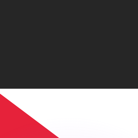
erende koersen overtreffen.
it is alleen ter informatie. U ontvangt deze koers niet bij
?