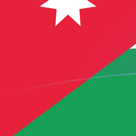
USD naar JOD wisselkoersen vandaa
Converteer Amerikaanse dollar naar Jordaanse dinar
Rate information of USD/JOD currency pair
Amerikaanse dollar
USD
Jordaanse dinar
JOD
1
USD
0,709
JOD
5
USD
3,545
JOD
10
USD
7,09
JOD
25
USD
17,725
JOD
50
USD
35,45
JOD
100
USD
70,9
JOD
500
USD
354,5
JOD
1.000
USD
709
JOD
5.000
USD
3.545
JOD
10.000
USD
7.090
JOD