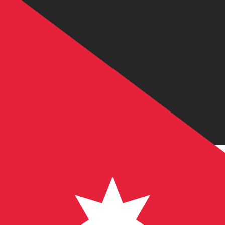
JD
JOD
-
Jordaanse dinar
1.00
USD
=
0,
709
JOD
Mid-market koers op 06:46 UTC
Geld verzenden
Praat vandaag met een valuta-expert.
Wij kunnen concurr
Gesprek plannen
Wij gebruiken de midmarket koers voor onze Converter. D
bekijken
Wist je dat je met Xe geld naar het buitenland kunt sturen
Meld je vandaag aan