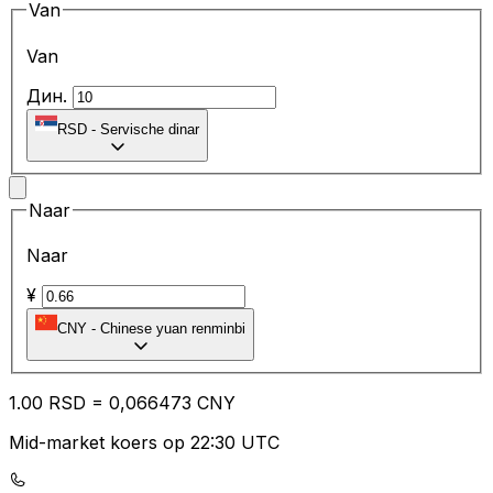
Van
Van
Дин.
RSD
-
Servische dinar
Naar
Naar
¥
CNY
-
Chinese yuan renminbi
1.00
RSD
=
0,
066473
CNY
Mid-market koers op 22:30 UTC