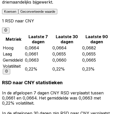
driemaandelijks bijgewerkt.
Koersen
Geconverteerde waarde
1 RSD naar CNY
Laatste 7
Laatste 30
Laatste 90
Metriek
dagen
dagen
dagen
Hoog
0,0664
0,0664
0,0682
Laag
0,0661
0,0655
0,0655
Gemiddeld
0,0663
0,0660
0,0665
Volatiliteit
0,22%
0,22%
0,23%
RSD naar CNY statistieken
In de afgelopen 7 dagen CNY RSD verplaatst tussen
0,0661 en 0,0664. Het gemiddelde was 0,0663 met
0,22% volatiliteit.
In de afgelopen 30 dagen zijn RSD naar CNY verplaatst