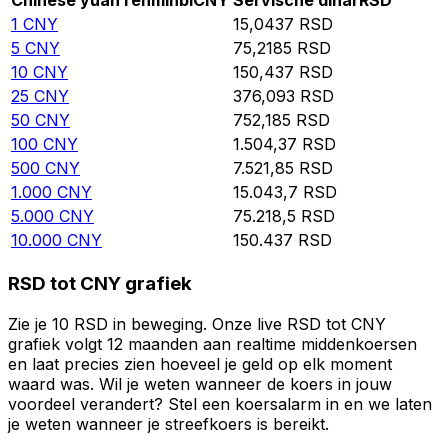
Chinese yuan renminbi
CNY
Servische dinar
RSD
1
CNY
15,0437
RSD
5
CNY
75,2185
RSD
10
CNY
150,437
RSD
25
CNY
376,093
RSD
50
CNY
752,185
RSD
100
CNY
1.504,37
RSD
500
CNY
7.521,85
RSD
1.000
CNY
15.043,7
RSD
5.000
CNY
75.218,5
RSD
10.000
CNY
150.437
RSD
RSD tot CNY grafiek
Zie je 10 RSD in beweging. Onze live RSD tot CNY
grafiek volgt 12 maanden aan realtime middenkoersen
en laat precies zien hoeveel je geld op elk moment
waard was. Wil je weten wanneer de koers in jouw
voordeel verandert? Stel een koersalarm in en we laten
je weten wanneer je streefkoers is bereikt.