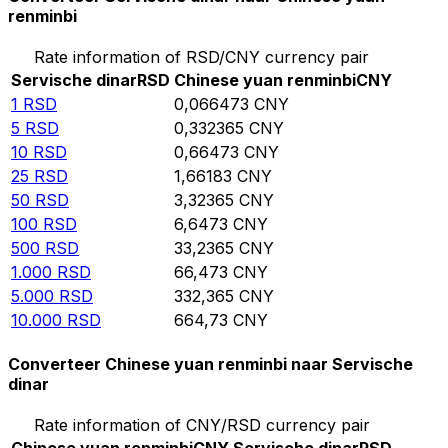
renminbi
Rate information of RSD/CNY currency pair
Servische dinar
RSD
Chinese yuan renminbi
CNY
1
RSD
0,066473
CNY
5
RSD
0,332365
CNY
10
RSD
0,66473
CNY
25
RSD
1,66183
CNY
50
RSD
3,32365
CNY
100
RSD
6,6473
CNY
500
RSD
33,2365
CNY
1.000
RSD
66,473
CNY
5.000
RSD
332,365
CNY
10.000
RSD
664,73
CNY
Converteer Chinese yuan renminbi naar Servische
dinar
Rate information of CNY/RSD currency pair