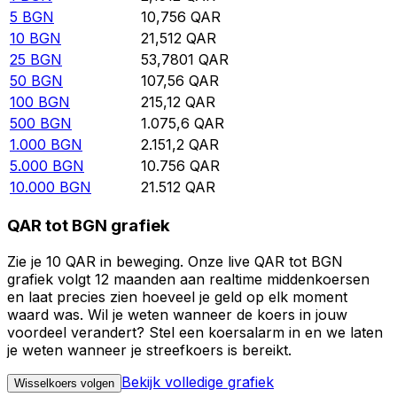
5
BGN
10,756
QAR
10
BGN
21,512
QAR
25
BGN
53,7801
QAR
50
BGN
107,56
QAR
100
BGN
215,12
QAR
500
BGN
1.075,6
QAR
1.000
BGN
2.151,2
QAR
5.000
BGN
10.756
QAR
10.000
BGN
21.512
QAR
QAR tot BGN grafiek
Zie je 10 QAR in beweging. Onze live QAR tot BGN
grafiek volgt 12 maanden aan realtime middenkoersen
en laat precies zien hoeveel je geld op elk moment
waard was. Wil je weten wanneer de koers in jouw
voordeel verandert? Stel een koersalarm in en we laten
je weten wanneer je streefkoers is bereikt.
Bekijk volledige grafiek
Wisselkoers volgen