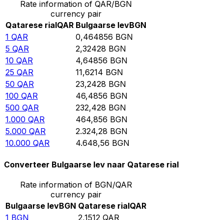
Rate information of QAR/BGN
currency pair
Qatarese rial
QAR
Bulgaarse lev
BGN
1
QAR
0,464856
BGN
5
QAR
2,32428
BGN
10
QAR
4,64856
BGN
25
QAR
11,6214
BGN
50
QAR
23,2428
BGN
100
QAR
46,4856
BGN
500
QAR
232,428
BGN
1.000
QAR
464,856
BGN
5.000
QAR
2.324,28
BGN
10.000
QAR
4.648,56
BGN
Converteer Bulgaarse lev naar Qatarese rial
Rate information of BGN/QAR
currency pair
Bulgaarse lev
BGN
Qatarese rial
QAR
1
BGN
2,1512
QAR