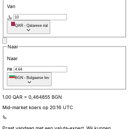
Van
﷼
QAR
-
Qatarese rial
Naar
Naar
лв
BGN
-
Bulgaarse lev
1.00
QAR
=
0,
464855
BGN
Mid-market koers op 20:16 UTC
Praat vandaag met een valuta-expert.
Wij kunnen