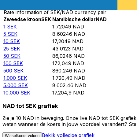
Rate information of SEK/NAD currency pair
Zweedse kroon
SEK
Namibische dollar
NAD
1
SEK
1,72049
NAD
5
SEK
8,60246
NAD
10
SEK
17,2049
NAD
25
SEK
43,0123
NAD
50
SEK
86,0246
NAD
100
SEK
172,049
NAD
500
SEK
860,246
NAD
1.000
SEK
1.720,49
NAD
5.000
SEK
8.602,46
NAD
10.000
SEK
17.204,9
NAD
NAD tot SEK grafiek
Zie je 10 NAD in beweging. Onze live NAD tot SEK grafiek
weten wanneer de koers in jouw voordeel verandert? Stel 
Bekijk volledige grafiek
Wisselkoers volgen