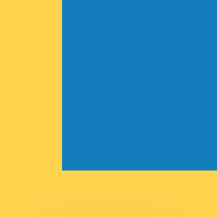
erende koersen overtreffen.
it is alleen ter informatie. U ontvangt deze koers niet bij
?