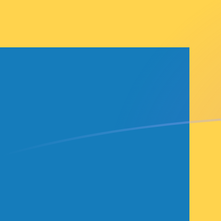
NAD naar SEK wisselkoersen vandaa
Converteer Namibische dollar naar Zweedse kroon
Rate information of NAD/SEK currency pair
Namibische dollar
NAD
Zweedse kroon
SEK
1
NAD
0,581229
SEK
5
NAD
2,90614
SEK
10
NAD
5,81229
SEK
25
NAD
14,5307
SEK
50
NAD
29,0614
SEK
100
NAD
58,1229
SEK
500
NAD
290,614
SEK
1.000
NAD
581,229
SEK
5.000
NAD
2.906,14
SEK
10.000
NAD
5.812,29
SEK
Converteer Zweedse kroon naar Namibische dollar