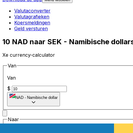
Valutaconverter
Valutagrafieken
Koersmeldingen
Geld versturen
10 NAD naar SEK - Namibische dolla
Xe currency-calculator
Van
Van
$
NAD
-
Namibische dollar
Naar
Naar