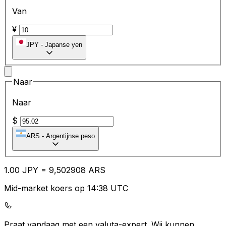
Van
¥
JPY
-
Japanse yen
Naar
Naar
$
ARS
-
Argentijnse peso
1.00
JPY
=
9,
502908
ARS
Mid-market koers op 14:38 UTC
Praat vandaag met een valuta-expert.
Wij kunnen