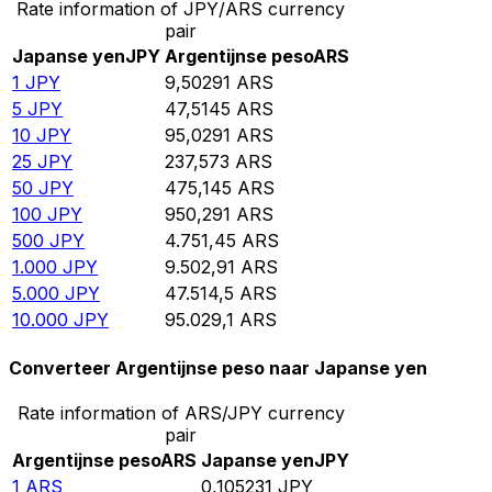
Rate information of JPY/ARS currency
pair
Japanse yen
JPY
Argentijnse peso
ARS
1
JPY
9,50291
ARS
5
JPY
47,5145
ARS
10
JPY
95,0291
ARS
25
JPY
237,573
ARS
50
JPY
475,145
ARS
100
JPY
950,291
ARS
500
JPY
4.751,45
ARS
1.000
JPY
9.502,91
ARS
5.000
JPY
47.514,5
ARS
10.000
JPY
95.029,1
ARS
Converteer Argentijnse peso naar Japanse yen
Rate information of ARS/JPY currency
pair
Argentijnse peso
ARS
Japanse yen
JPY
1
ARS
0,105231
JPY