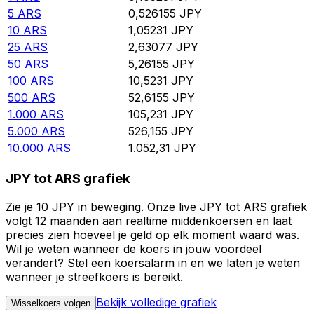
5
ARS
0,526155
JPY
10
ARS
1,05231
JPY
25
ARS
2,63077
JPY
50
ARS
5,26155
JPY
100
ARS
10,5231
JPY
500
ARS
52,6155
JPY
1.000
ARS
105,231
JPY
5.000
ARS
526,155
JPY
10.000
ARS
1.052,31
JPY
JPY tot ARS grafiek
Zie je 10 JPY in beweging. Onze live JPY tot ARS grafiek
volgt 12 maanden aan realtime middenkoersen en laat
precies zien hoeveel je geld op elk moment waard was.
Wil je weten wanneer de koers in jouw voordeel
verandert? Stel een koersalarm in en we laten je weten
wanneer je streefkoers is bereikt.
Bekijk volledige grafiek
Wisselkoers volgen