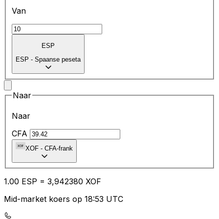
Van
ESP
ESP
-
Spaanse peseta
Naar
Naar
CFA
XOF
-
CFA-frank
1.00
ESP
=
3,
942380
XOF
Mid-market koers op 18:53 UTC