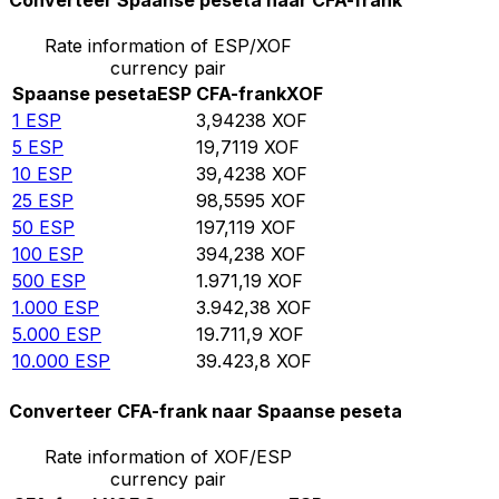
Converteer Spaanse peseta naar CFA-frank
Rate information of ESP/XOF
currency pair
Spaanse peseta
ESP
CFA-frank
XOF
1
ESP
3,94238
XOF
5
ESP
19,7119
XOF
10
ESP
39,4238
XOF
25
ESP
98,5595
XOF
50
ESP
197,119
XOF
100
ESP
394,238
XOF
500
ESP
1.971,19
XOF
1.000
ESP
3.942,38
XOF
5.000
ESP
19.711,9
XOF
10.000
ESP
39.423,8
XOF
Converteer CFA-frank naar Spaanse peseta
Rate information of XOF/ESP
currency pair