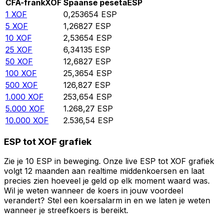
CFA-frank
XOF
Spaanse peseta
ESP
1
XOF
0,253654
ESP
5
XOF
1,26827
ESP
10
XOF
2,53654
ESP
25
XOF
6,34135
ESP
50
XOF
12,6827
ESP
100
XOF
25,3654
ESP
500
XOF
126,827
ESP
1.000
XOF
253,654
ESP
5.000
XOF
1.268,27
ESP
10.000
XOF
2.536,54
ESP
ESP tot XOF grafiek
Zie je 10 ESP in beweging. Onze live ESP tot XOF grafiek
volgt 12 maanden aan realtime middenkoersen en laat
precies zien hoeveel je geld op elk moment waard was.
Wil je weten wanneer de koers in jouw voordeel
verandert? Stel een koersalarm in en we laten je weten
wanneer je streefkoers is bereikt.