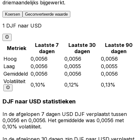
driemaandelijks bijgewerkt.
Koersen
Geconverteerde waarde
1 DJF naar USD
Laatste 7
Laatste 30
Laatste 90
Metriek
dagen
dagen
dagen
Hoog
0,0056
0,0056
0,0056
Laag
0,0056
0,0055
0,0055
Gemiddeld
0,0056
0,0056
0,0056
Volatiliteit
0,10%
0,12%
0,13%
DJF naar USD statistieken
In de afgelopen 7 dagen USD DJF verplaatst tussen
0,0056 en 0,0056. Het gemiddelde was 0,0056 met
0,10% volatiliteit.
In de afgelopen 30 dagen zijn DJF naar USD verplaatst