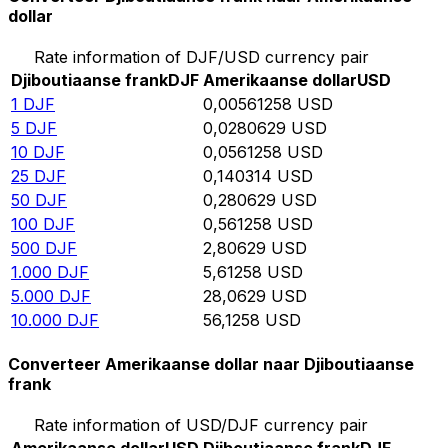
dollar
Rate information of DJF/USD currency pair
Djiboutiaanse frank
DJF
Amerikaanse dollar
USD
1
DJF
0,00561258
USD
5
DJF
0,0280629
USD
10
DJF
0,0561258
USD
25
DJF
0,140314
USD
50
DJF
0,280629
USD
100
DJF
0,561258
USD
500
DJF
2,80629
USD
1.000
DJF
5,61258
USD
5.000
DJF
28,0629
USD
10.000
DJF
56,1258
USD
Converteer Amerikaanse dollar naar Djiboutiaanse
frank
Rate information of USD/DJF currency pair