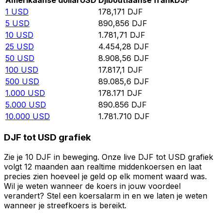
Amerikaanse dollar
USD
Djiboutiaanse frank
DJF
1
USD
178,171
DJF
5
USD
890,856
DJF
10
USD
1.781,71
DJF
25
USD
4.454,28
DJF
50
USD
8.908,56
DJF
100
USD
17.817,1
DJF
500
USD
89.085,6
DJF
1.000
USD
178.171
DJF
5.000
USD
890.856
DJF
10.000
USD
1.781.710
DJF
DJF tot USD grafiek
Zie je 10 DJF in beweging. Onze live DJF tot USD grafiek
volgt 12 maanden aan realtime middenkoersen en laat
precies zien hoeveel je geld op elk moment waard was.
Wil je weten wanneer de koers in jouw voordeel
verandert? Stel een koersalarm in en we laten je weten
wanneer je streefkoers is bereikt.