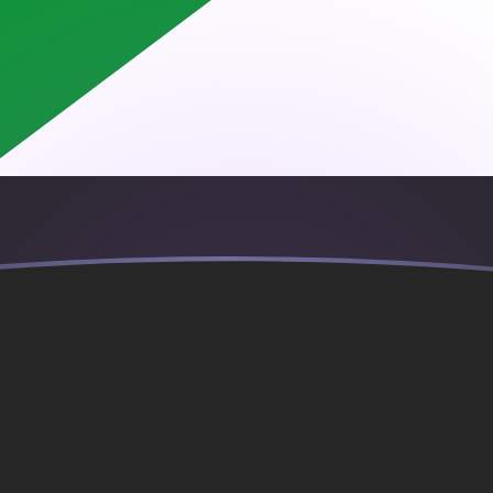
g
ond
nbi