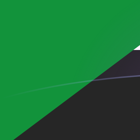
CNY naar SDG wisselkoersen vandaa
Converteer Chinese yuan renminbi naar Soedanese p
Rate information of CNY/SDG currency pair
Chinese yuan renminbi
CNY
Soedanese pond
SDG
1
CNY
88,9712
SDG
5
CNY
444,856
SDG
10
CNY
889,712
SDG
25
CNY
2.224,28
SDG
50
CNY
4.448,56
SDG
100
CNY
8.897,12
SDG
500
CNY
44.485,6
SDG
1.000
CNY
88.971,2
SDG
5.000
CNY
444.856
SDG
10.000
CNY
889.712
SDG
Converteer Soedanese pond naar Chinese yuan renmi