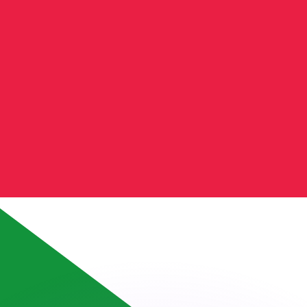
erende koersen overtreffen.
it is alleen ter informatie. U ontvangt deze koers niet bij
?