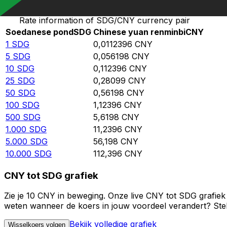
Rate information of SDG/CNY currency pair
Soedanese pond
SDG
Chinese yuan renminbi
CNY
1
SDG
0,0112396
CNY
5
SDG
0,056198
CNY
10
SDG
0,112396
CNY
25
SDG
0,28099
CNY
50
SDG
0,56198
CNY
100
SDG
1,12396
CNY
500
SDG
5,6198
CNY
1.000
SDG
11,2396
CNY
5.000
SDG
56,198
CNY
10.000
SDG
112,396
CNY
CNY tot SDG grafiek
Zie je 10 CNY in beweging. Onze live CNY tot SDG grafiek
weten wanneer de koers in jouw voordeel verandert? Stel 
Bekijk volledige grafiek
Wisselkoers volgen