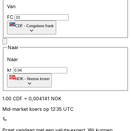
Van
FC
CDF
-
Congolese frank
Naar
Naar
kr
NOK
-
Noorse kroon
1.00
CDF
=
0,
004141
NOK
Mid-market koers op 12:35 UTC
Praat vandaag met een valuta-expert.
Wij kunnen