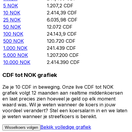
5
NOK
1.207,2
CDF
10
NOK
2.414,39
CDF
25
NOK
6.035,98
CDF
50
NOK
12.072
CDF
100
NOK
24.143,9
CDF
500
NOK
120.720
CDF
1.000
NOK
241.439
CDF
5.000
NOK
1.207.200
CDF
10.000
NOK
2.414.390
CDF
CDF tot NOK grafiek
Zie je 10 CDF in beweging. Onze live CDF tot NOK
grafiek volgt 12 maanden aan realtime middenkoersen
en laat precies zien hoeveel je geld op elk moment
waard was. Wil je weten wanneer de koers in jouw
voordeel verandert? Stel een koersalarm in en we laten
je weten wanneer je streefkoers is bereikt.
Bekijk volledige grafiek
Wisselkoers volgen