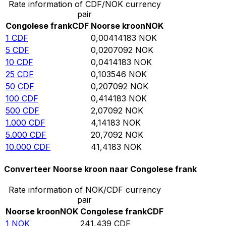
Rate information of CDF/NOK currency
pair
Congolese frank
CDF
Noorse kroon
NOK
1
CDF
0,00414183
NOK
5
CDF
0,0207092
NOK
10
CDF
0,0414183
NOK
25
CDF
0,103546
NOK
50
CDF
0,207092
NOK
100
CDF
0,414183
NOK
500
CDF
2,07092
NOK
1.000
CDF
4,14183
NOK
5.000
CDF
20,7092
NOK
10.000
CDF
41,4183
NOK
Converteer Noorse kroon naar Congolese frank
Rate information of NOK/CDF currency
pair
Noorse kroon
NOK
Congolese frank
CDF
1
NOK
241,439
CDF