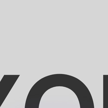
erende koersen overtreffen.
it is alleen ter informatie. U ontvangt deze koers niet bij
?