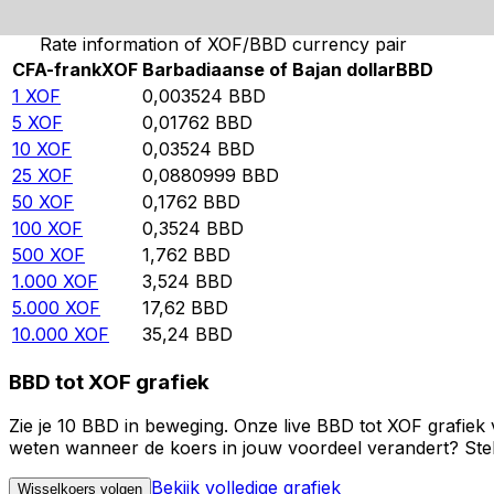
Rate information of XOF/BBD currency pair
CFA-frank
XOF
Barbadiaanse of Bajan dollar
BBD
1
XOF
0,003524
BBD
5
XOF
0,01762
BBD
10
XOF
0,03524
BBD
25
XOF
0,0880999
BBD
50
XOF
0,1762
BBD
100
XOF
0,3524
BBD
500
XOF
1,762
BBD
1.000
XOF
3,524
BBD
5.000
XOF
17,62
BBD
10.000
XOF
35,24
BBD
BBD tot XOF grafiek
Zie je 10 BBD in beweging. Onze live BBD tot XOF grafiek
weten wanneer de koers in jouw voordeel verandert? Stel 
Bekijk volledige grafiek
Wisselkoers volgen