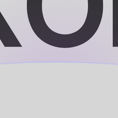
g
nk
ar