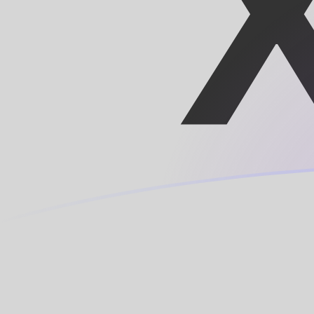
BBD naar XOF wisselkoersen vandaa
Converteer Barbadiaanse of Bajan dollar naar CFA-fra
Rate information of BBD/XOF currency pair
Barbadiaanse of Bajan dollar
BBD
CFA-frank
XOF
1
BBD
283,769
XOF
5
BBD
1.418,84
XOF
10
BBD
2.837,69
XOF
25
BBD
7.094,22
XOF
50
BBD
14.188,4
XOF
100
BBD
28.376,9
XOF
500
BBD
141.884
XOF
1.000
BBD
283.769
XOF
5.000
BBD
1.418.840
XOF
10.000
BBD
2.837.690
XOF
Converteer CFA-frank naar Barbadiaanse of Bajan doll