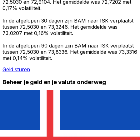
72,5030 en 72,9104. Het gemiddelde was 72,7202 met
0,17% volatiliteit.
In de afgelopen 30 dagen zijn BAM naar ISK verplaatst
tussen 72,5030 en 73,3246. Het gemiddelde was
73,0207 met 0,16% volatiliteit.
In de afgelopen 90 dagen zijn BAM naar ISK verplaatst
tussen 72,5030 en 73,8336. Het gemiddelde was 73,3316
met 0,14% volatiliteit.
Geld sturen
Beheer je geld en je valuta onderweg
De Xe-app heeft alles wat je nodig hebt voor wereldwijde
geldtransfers en valutabeheer. Wissel valuta's om, stel
koerswaarschuwingen in en maak geld over naar het
buitenland zonder verborgen kosten. Download
vandaag nog!