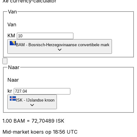
Xe currency-calculator
Van
Van
KM
BAM
-
Bosnisch-Herzegovinaanse convertibele mark
Naar
Naar
kr
ISK
-
IJslandse kroon
1.00
BAM
=
72
,70489
ISK
Mid-market koers op 18:56 UTC