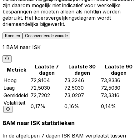
zijn daarom mogelijk niet indicatief voor werkelijke
besparingen en moeten alleen als richtlijn worden
gebruikt. Het koersvergelijkingsdiagram wordt
driemaandelijks bijgewerkt.
Koersen
Geconverteerde waarde
1 BAM naar ISK
Laatste 7
Laatste 30
Laatste 90
Metriek
dagen
dagen
dagen
Hoog
72,9104
73,3246
73,8336
Laag
72,5030
72,5030
72,5030
Gemiddeld
72,7202
73,0207
73,3316
Volatiliteit
0,17%
0,16%
0,14%
BAM naar ISK statistieken
In de afgelopen 7 dagen ISK BAM verplaatst tussen