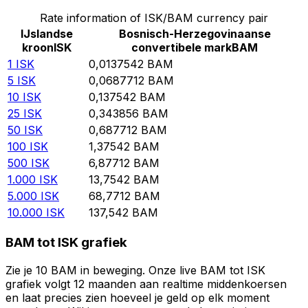
Rate information of ISK/BAM currency pair
IJslandse
Bosnisch-Herzegovinaanse
kroon
ISK
convertibele mark
BAM
1
ISK
0,0137542
BAM
5
ISK
0,0687712
BAM
10
ISK
0,137542
BAM
25
ISK
0,343856
BAM
50
ISK
0,687712
BAM
100
ISK
1,37542
BAM
500
ISK
6,87712
BAM
1.000
ISK
13,7542
BAM
5.000
ISK
68,7712
BAM
10.000
ISK
137,542
BAM
BAM tot ISK grafiek
Zie je 10 BAM in beweging. Onze live BAM tot ISK
grafiek volgt 12 maanden aan realtime middenkoersen
en laat precies zien hoeveel je geld op elk moment