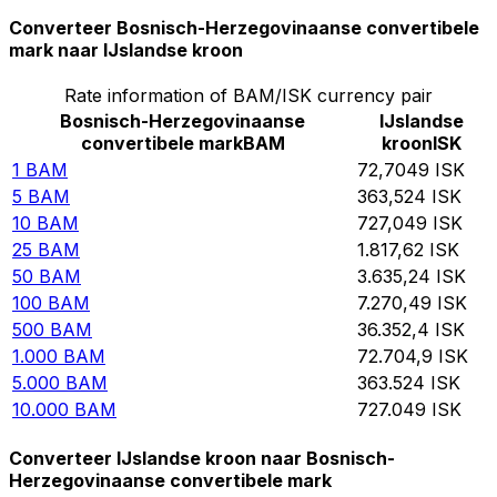
Converteer Bosnisch-Herzegovinaanse convertibele
mark naar IJslandse kroon
Rate information of BAM/ISK currency pair
Bosnisch-Herzegovinaanse
IJslandse
convertibele mark
BAM
kroon
ISK
1
BAM
72,7049
ISK
5
BAM
363,524
ISK
10
BAM
727,049
ISK
25
BAM
1.817,62
ISK
50
BAM
3.635,24
ISK
100
BAM
7.270,49
ISK
500
BAM
36.352,4
ISK
1.000
BAM
72.704,9
ISK
5.000
BAM
363.524
ISK
10.000
BAM
727.049
ISK
Converteer IJslandse kroon naar Bosnisch-
Herzegovinaanse convertibele mark