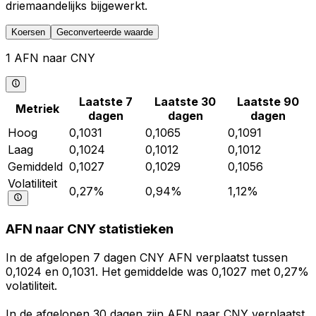
driemaandelijks bijgewerkt.
Koersen
Geconverteerde waarde
1 AFN naar CNY
Laatste 7
Laatste 30
Laatste 90
Metriek
dagen
dagen
dagen
Hoog
0,1031
0,1065
0,1091
Laag
0,1024
0,1012
0,1012
Gemiddeld
0,1027
0,1029
0,1056
Volatiliteit
0,27%
0,94%
1,12%
AFN naar CNY statistieken
In de afgelopen 7 dagen CNY AFN verplaatst tussen
0,1024 en 0,1031. Het gemiddelde was 0,1027 met 0,27%
volatiliteit.
In de afgelopen 30 dagen zijn AFN naar CNY verplaatst