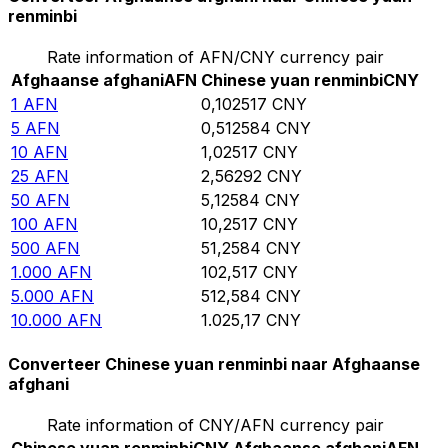
renminbi
Rate information of AFN/CNY currency pair
Afghaanse afghani
AFN
Chinese yuan renminbi
CNY
1
AFN
0,102517
CNY
5
AFN
0,512584
CNY
10
AFN
1,02517
CNY
25
AFN
2,56292
CNY
50
AFN
5,12584
CNY
100
AFN
10,2517
CNY
500
AFN
51,2584
CNY
1.000
AFN
102,517
CNY
5.000
AFN
512,584
CNY
10.000
AFN
1.025,17
CNY
Converteer Chinese yuan renminbi naar Afghaanse
afghani
Rate information of CNY/AFN currency pair