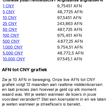
Chinese yuan renminbi
CNY
Afghaanse afghani
AFN
1
CNY
9,75451
AFN
5
CNY
48,7725
AFN
10
CNY
97,5451
AFN
25
CNY
243,863
AFN
50
CNY
487,725
AFN
100
CNY
975,451
AFN
500
CNY
4.877,25
AFN
1.000
CNY
9.754,51
AFN
5.000
CNY
48.772,5
AFN
10.000
CNY
97.545,1
AFN
AFN tot CNY grafiek
Zie je 10 AFN in beweging. Onze live AFN tot CNY
grafiek volgt 12 maanden aan realtime middenkoersen
en laat precies zien hoeveel je geld op elk moment
waard was. Wil je weten wanneer de koers in jouw
voordeel verandert? Stel een koersalarm in en we laten
je weten wanneer je streefkoers is bereikt.