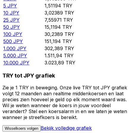
5
JPY
1,51194
TRY
10
JPY
3,02389
TRY
25
JPY
7,55971
TRY
50
JPY
15,1194
TRY
100
JPY
30,2389
TRY
500
JPY
151,194
TRY
1.000
JPY
302,389
TRY
5.000
JPY
1.511,94
TRY
10.000
JPY
3.023,89
TRY
TRY tot JPY grafiek
Zie je 1 TRY in beweging. Onze live TRY tot JPY grafiek
volgt 12 maanden aan realtime middenkoersen en laat
precies zien hoeveel je geld op elk moment waard was.
Wil je weten wanneer de koers in jouw voordeel
verandert? Stel een koersalarm in en we laten je weten
wanneer je streefkoers is bereikt.
Bekijk volledige grafiek
Wisselkoers volgen