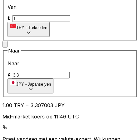
Van
₺
TRY
-
Turkse lire
Naar
Naar
¥
JPY
-
Japanse yen
1.00
TRY
=
3,
307003
JPY
Mid-market koers op 11:46 UTC
Praat vandaag met een valuta-expert.
Wij kunnen