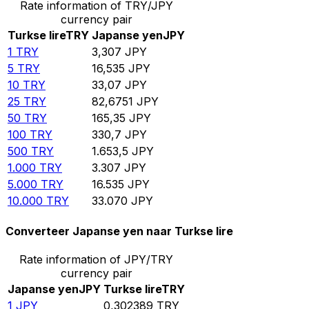
Rate information of TRY/JPY
currency pair
Turkse lire
TRY
Japanse yen
JPY
1
TRY
3,307
JPY
5
TRY
16,535
JPY
10
TRY
33,07
JPY
25
TRY
82,6751
JPY
50
TRY
165,35
JPY
100
TRY
330,7
JPY
500
TRY
1.653,5
JPY
1.000
TRY
3.307
JPY
5.000
TRY
16.535
JPY
10.000
TRY
33.070
JPY
Converteer Japanse yen naar Turkse lire
Rate information of JPY/TRY
currency pair
Japanse yen
JPY
Turkse lire
TRY
1
JPY
0,302389
TRY