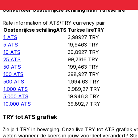
Converteer Oostenrijkse schilling naar Turkse lire
Rate information of ATS/TRY currency pair
Oostenrijkse schilling
ATS
Turkse lire
TRY
1
ATS
3,98927
TRY
5
ATS
19,9463
TRY
10
ATS
39,8927
TRY
25
ATS
99,7316
TRY
50
ATS
199,463
TRY
100
ATS
398,927
TRY
500
ATS
1.994,63
TRY
1.000
ATS
3.989,27
TRY
5.000
ATS
19.946,3
TRY
10.000
ATS
39.892,7
TRY
TRY tot ATS grafiek
Zie je 1 TRY in beweging. Onze live TRY tot ATS grafiek 
weten wanneer de koers in jouw voordeel verandert? Stel 