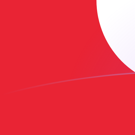
TRY naar ATS wisselkoersen vandaag
Converteer Turkse lire naar Oostenrijkse schilling
Rate information of TRY/ATS currency pair
Turkse lire
TRY
Oostenrijkse schilling
ATS
1
TRY
0,250673
ATS
5
TRY
1,25336
ATS
10
TRY
2,50673
ATS
25
TRY
6,26682
ATS
50
TRY
12,5336
ATS
100
TRY
25,0673
ATS
500
TRY
125,336
ATS
1.000
TRY
250,673
ATS
5.000
TRY
1.253,36
ATS
10.000
TRY
2.506,73
ATS