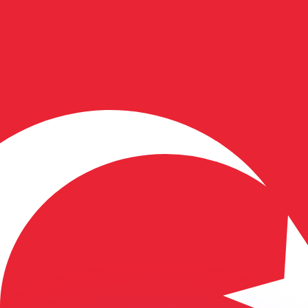
erende koersen overtreffen.
it is alleen ter informatie. U ontvangt deze koers niet bij
?