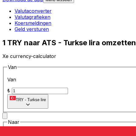
Valutaconverter
Valutagrafieken
Koersmeldingen
Geld versturen
1 TRY naar ATS - Turkse lira omzetten
Xe currency-calculator
Van
Van
₺
TRY
-
Turkse lire
Naar
Naar