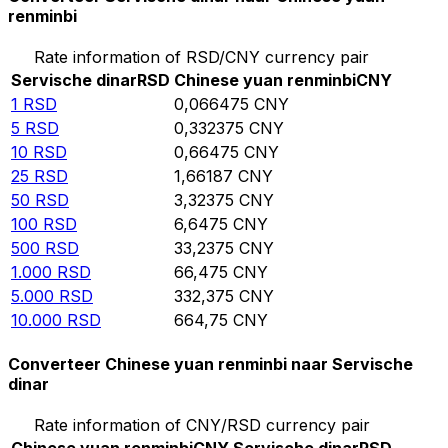
renminbi
Rate information of RSD/CNY currency pair
Servische dinar
RSD
Chinese yuan renminbi
CNY
1
RSD
0,066475
CNY
5
RSD
0,332375
CNY
10
RSD
0,66475
CNY
25
RSD
1,66187
CNY
50
RSD
3,32375
CNY
100
RSD
6,6475
CNY
500
RSD
33,2375
CNY
1.000
RSD
66,475
CNY
5.000
RSD
332,375
CNY
10.000
RSD
664,75
CNY
Converteer Chinese yuan renminbi naar Servische
dinar
Rate information of CNY/RSD currency pair