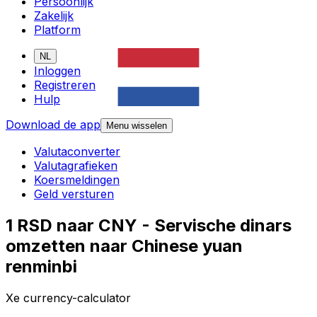
Persoonlijk
Zakelijk
Platform
NL
Inloggen
Registreren
Hulp
Download de app
Menu wisselen
Valutaconverter
Valutagrafieken
Koersmeldingen
Geld versturen
1 RSD naar CNY - Servische dinars
omzetten naar Chinese yuan
renminbi
Xe currency-calculator