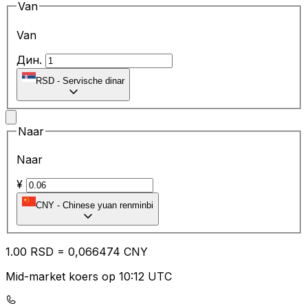
Van
Van
Дин.
RSD
-
Servische dinar
Naar
Naar
¥
CNY
-
Chinese yuan renminbi
1.00
RSD
=
0,
066474
CNY
Mid-market koers op 10:12 UTC