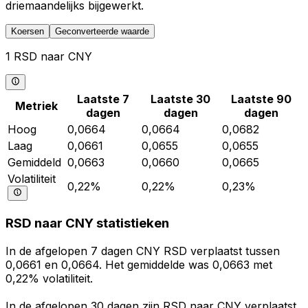
driemaandelijks bijgewerkt.
Koersen
Geconverteerde waarde
1 RSD naar CNY
Laatste 7
Laatste 30
Laatste 90
Metriek
dagen
dagen
dagen
Hoog
0,0664
0,0664
0,0682
Laag
0,0661
0,0655
0,0655
Gemiddeld
0,0663
0,0660
0,0665
Volatiliteit
0,22%
0,22%
0,23%
RSD naar CNY statistieken
In de afgelopen 7 dagen CNY RSD verplaatst tussen
0,0661 en 0,0664. Het gemiddelde was 0,0663 met
0,22% volatiliteit.
In de afgelopen 30 dagen zijn RSD naar CNY verplaatst