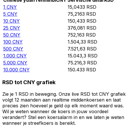
Chinese yuan renminbi
CNY
Servische dinar
RSD
1
CNY
15,0433
RSD
5
CNY
75,2163
RSD
10
CNY
150,433
RSD
25
CNY
376,081
RSD
50
CNY
752,163
RSD
100
CNY
1.504,33
RSD
500
CNY
7.521,63
RSD
1.000
CNY
15.043,3
RSD
5.000
CNY
75.216,3
RSD
10.000
CNY
150.433
RSD
RSD tot CNY grafiek
Zie je 1 RSD in beweging. Onze live RSD tot CNY grafiek
volgt 12 maanden aan realtime middenkoersen en laat
precies zien hoeveel je geld op elk moment waard was.
Wil je weten wanneer de koers in jouw voordeel
verandert? Stel een koersalarm in en we laten je weten
wanneer je streefkoers is bereikt.