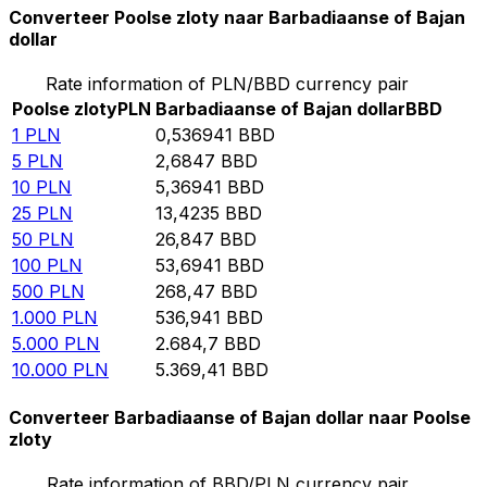
Converteer Poolse zloty naar Barbadiaanse of Bajan
dollar
Rate information of PLN/BBD currency pair
Poolse zloty
PLN
Barbadiaanse of Bajan dollar
BBD
1
PLN
0,536941
BBD
5
PLN
2,6847
BBD
10
PLN
5,36941
BBD
25
PLN
13,4235
BBD
50
PLN
26,847
BBD
100
PLN
53,6941
BBD
500
PLN
268,47
BBD
1.000
PLN
536,941
BBD
5.000
PLN
2.684,7
BBD
10.000
PLN
5.369,41
BBD
Converteer Barbadiaanse of Bajan dollar naar Poolse
zloty
Rate information of BBD/PLN currency pair