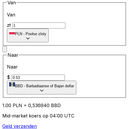
Van
Van
zł
PLN
-
Poolse zloty
Naar
Naar
$
BBD
-
Barbadiaanse of Bajan dollar
1.00
PLN
=
0,
536940
BBD
Mid-market koers op 04:00 UTC
Geld verzenden