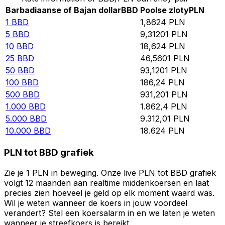
Barbadiaanse of Bajan dollar
BBD
Poolse zloty
PLN
1
BBD
1,8624
PLN
5
BBD
9,31201
PLN
10
BBD
18,624
PLN
25
BBD
46,5601
PLN
50
BBD
93,1201
PLN
100
BBD
186,24
PLN
500
BBD
931,201
PLN
1.000
BBD
1.862,4
PLN
5.000
BBD
9.312,01
PLN
10.000
BBD
18.624
PLN
PLN tot BBD grafiek
Zie je 1 PLN in beweging. Onze live PLN tot BBD grafiek
volgt 12 maanden aan realtime middenkoersen en laat
precies zien hoeveel je geld op elk moment waard was.
Wil je weten wanneer de koers in jouw voordeel
verandert? Stel een koersalarm in en we laten je weten
wanneer je streefkoers is bereikt.