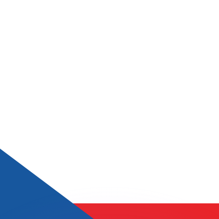
erende koersen overtreffen.
it is alleen ter informatie. U ontvangt deze koers niet bij
?