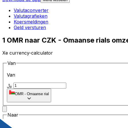
Valutaconverter
Valutagrafieken
Koersmeldingen
Geld versturen
1 OMR naar CZK - Omaanse rials omze
Xe currency-calculator
Van
Van
﷼
OMR
-
Omaanse rial
Naar
Naar