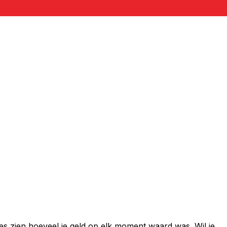
es zien hoeveel je geld op elk moment waard was. Wil je