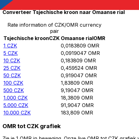
Converteer Tsjechische kroon naar Omaanse rial
Rate information of CZK/OMR currency
pair
Tsjechische kroon
CZK
Omaanse rial
OMR
1
CZK
0,0183809
OMR
5
CZK
0,0919047
OMR
10
CZK
0,183809
OMR
25
CZK
0,459524
OMR
50
CZK
0,919047
OMR
100
CZK
1,83809
OMR
500
CZK
9,19047
OMR
1.000
CZK
18,3809
OMR
5.000
CZK
91,9047
OMR
10.000
CZK
183,809
OMR
OMR tot CZK grafiek
Zie je 1 OMR in beweging. Onze live OMR tot CZK grafiek 