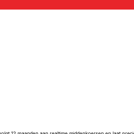
volgt 12 maanden aan realtime middenkoersen en laat preci