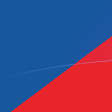
OMR naar CZK wisselkoersen vandaa
Converteer Omaanse rial naar Tsjechische kroon
Rate information of OMR/CZK currency
pair
Omaanse rial
OMR
Tsjechische kroon
CZK
1
OMR
54,4042
CZK
5
OMR
272,021
CZK
10
OMR
544,042
CZK
25
OMR
1.360,1
CZK
50
OMR
2.720,21
CZK
100
OMR
5.440,42
CZK
500
OMR
27.202,1
CZK
1.000
OMR
54.404,2
CZK
5.000
OMR
272.021
CZK
10.000
OMR
544.042
CZK