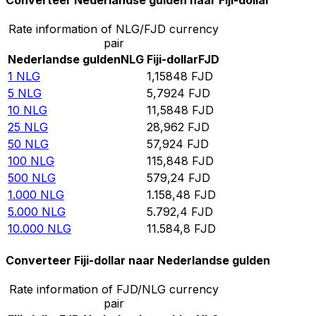
Converteer Nederlandse gulden naar Fiji-dollar
Rate information of NLG/FJD currency
pair
Nederlandse gulden
NLG
Fiji-dollar
FJD
1
NLG
1,15848
FJD
5
NLG
5,7924
FJD
10
NLG
11,5848
FJD
25
NLG
28,962
FJD
50
NLG
57,924
FJD
100
NLG
115,848
FJD
500
NLG
579,24
FJD
1.000
NLG
1.158,48
FJD
5.000
NLG
5.792,4
FJD
10.000
NLG
11.584,8
FJD
Converteer Fiji-dollar naar Nederlandse gulden
Rate information of FJD/NLG currency
pair