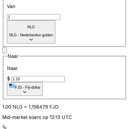
Van
NLG
NLG
-
Nederlandse gulden
Naar
Naar
$
FJD
-
Fiji-dollar
1.00
NLG
=
1,
158479
FJD
Mid-market koers op 12:13 UTC