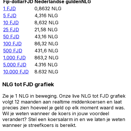
Fiji-dollar
FJD
Nederlandse gulden
NLG
1
FJD
0,8632
NLG
5
FJD
4,316
NLG
10
FJD
8,632
NLG
25
FJD
21,58
NLG
50
FJD
43,16
NLG
100
FJD
86,32
NLG
500
FJD
431,6
NLG
1.000
FJD
863,2
NLG
5.000
FJD
4.316
NLG
10.000
FJD
8.632
NLG
NLG tot FJD grafiek
Zie je 1 NLG in beweging. Onze live NLG tot FJD grafiek
volgt 12 maanden aan realtime middenkoersen en laat
precies zien hoeveel je geld op elk moment waard was.
Wil je weten wanneer de koers in jouw voordeel
verandert? Stel een koersalarm in en we laten je weten
wanneer je streefkoers is bereikt.