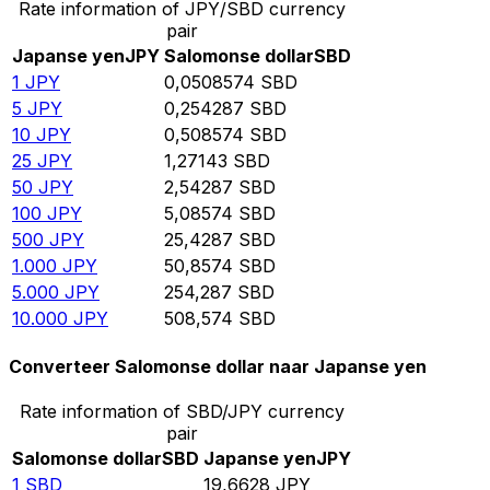
Rate information of JPY/SBD currency
pair
Japanse yen
JPY
Salomonse dollar
SBD
1
JPY
0,0508574
SBD
5
JPY
0,254287
SBD
10
JPY
0,508574
SBD
25
JPY
1,27143
SBD
50
JPY
2,54287
SBD
100
JPY
5,08574
SBD
500
JPY
25,4287
SBD
1.000
JPY
50,8574
SBD
5.000
JPY
254,287
SBD
10.000
JPY
508,574
SBD
Converteer Salomonse dollar naar Japanse yen
Rate information of SBD/JPY currency
pair
Salomonse dollar
SBD
Japanse yen
JPY
1
SBD
19,6628
JPY