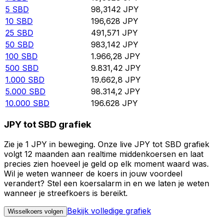
5
SBD
98,3142
JPY
10
SBD
196,628
JPY
25
SBD
491,571
JPY
50
SBD
983,142
JPY
100
SBD
1.966,28
JPY
500
SBD
9.831,42
JPY
1.000
SBD
19.662,8
JPY
5.000
SBD
98.314,2
JPY
10.000
SBD
196.628
JPY
JPY tot SBD grafiek
Zie je 1 JPY in beweging. Onze live JPY tot SBD grafiek
volgt 12 maanden aan realtime middenkoersen en laat
precies zien hoeveel je geld op elk moment waard was.
Wil je weten wanneer de koers in jouw voordeel
verandert? Stel een koersalarm in en we laten je weten
wanneer je streefkoers is bereikt.
Bekijk volledige grafiek
Wisselkoers volgen