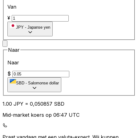
Van
¥
JPY
-
Japanse yen
Naar
Naar
$
SBD
-
Salomonse dollar
1.00
JPY
=
0,
050857
SBD
Mid-market koers op 06:47 UTC
Praat vandaag met een valuta-expert.
Wij kunnen