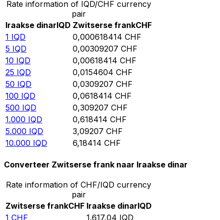
Rate information of IQD/CHF currency
pair
Iraakse dinar
IQD
Zwitserse frank
CHF
1
IQD
0,000618414
CHF
5
IQD
0,00309207
CHF
10
IQD
0,00618414
CHF
25
IQD
0,0154604
CHF
50
IQD
0,0309207
CHF
100
IQD
0,0618414
CHF
500
IQD
0,309207
CHF
1.000
IQD
0,618414
CHF
5.000
IQD
3,09207
CHF
10.000
IQD
6,18414
CHF
Converteer Zwitserse frank naar Iraakse dinar
Rate information of CHF/IQD currency
pair
Zwitserse frank
CHF
Iraakse dinar
IQD
1
CHF
1.617,04
IQD