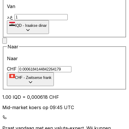
Van
ع.د
IQD
-
Iraakse dinar
Naar
Naar
CHF
CHF
-
Zwitserse frank
1.00
IQD
=
0,
000618
CHF
Mid-market koers op 09:45 UTC
Praat vandaag met een valuta-expert.
Wij kunnen