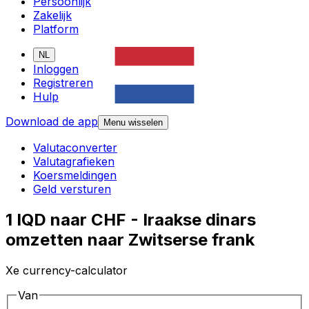
Persoonlijk
Zakelijk
Platform
NL
Inloggen
Registreren
Hulp
Download de app
Menu wisselen
Valutaconverter
Valutagrafieken
Koersmeldingen
Geld versturen
1 IQD naar CHF - Iraakse dinars
omzetten naar Zwitserse frank
Xe currency-calculator
Van