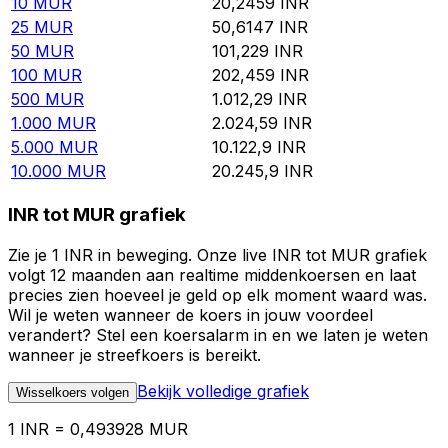
10
MUR
20,2459
INR
25
MUR
50,6147
INR
50
MUR
101,229
INR
100
MUR
202,459
INR
500
MUR
1.012,29
INR
1.000
MUR
2.024,59
INR
5.000
MUR
10.122,9
INR
10.000
MUR
20.245,9
INR
INR tot MUR grafiek
Zie je 1 INR in beweging. Onze live INR tot MUR grafiek
volgt 12 maanden aan realtime middenkoersen en laat
precies zien hoeveel je geld op elk moment waard was.
Wil je weten wanneer de koers in jouw voordeel
verandert? Stel een koersalarm in en we laten je weten
wanneer je streefkoers is bereikt.
Bekijk volledige grafiek
Wisselkoers volgen
1 INR = 0,493928 MUR