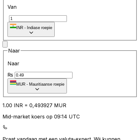
Van
₹
INR
-
Indiase roepie
Naar
Naar
₨
MUR
-
Mauritiaanse roepie
1.00
INR
=
0,
493927
MUR
Mid-market koers op 09:14 UTC
Praat vandaag met een valuta-expert.
Wij kunnen