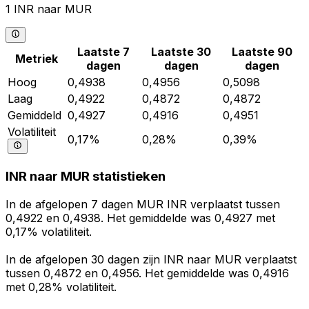
1 INR naar MUR
Laatste 7
Laatste 30
Laatste 90
Metriek
dagen
dagen
dagen
Hoog
0,4938
0,4956
0,5098
Laag
0,4922
0,4872
0,4872
Gemiddeld
0,4927
0,4916
0,4951
Volatiliteit
0,17%
0,28%
0,39%
INR naar MUR statistieken
In de afgelopen 7 dagen MUR INR verplaatst tussen
0,4922 en 0,4938. Het gemiddelde was 0,4927 met
0,17% volatiliteit.
In de afgelopen 30 dagen zijn INR naar MUR verplaatst
tussen 0,4872 en 0,4956. Het gemiddelde was 0,4916
met 0,28% volatiliteit.