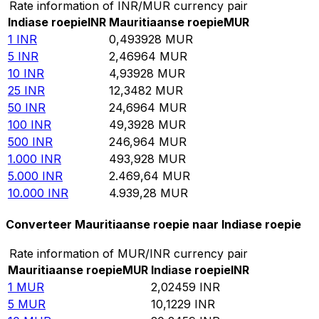
Rate information of INR/MUR currency pair
Indiase roepie
INR
Mauritiaanse roepie
MUR
1
INR
0,493928
MUR
5
INR
2,46964
MUR
10
INR
4,93928
MUR
25
INR
12,3482
MUR
50
INR
24,6964
MUR
100
INR
49,3928
MUR
500
INR
246,964
MUR
1.000
INR
493,928
MUR
5.000
INR
2.469,64
MUR
10.000
INR
4.939,28
MUR
Converteer Mauritiaanse roepie naar Indiase roepie
Rate information of MUR/INR currency pair
Mauritiaanse roepie
MUR
Indiase roepie
INR
1
MUR
2,02459
INR
5
MUR
10,1229
INR