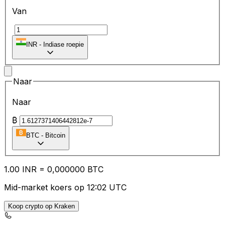
Van
₹
INR
-
Indiase roepie
Naar
Naar
₿
BTC
-
Bitcoin
1.00
INR
=
0,
000000
BTC
Mid-market koers op 12:02 UTC
Koop crypto op Kraken