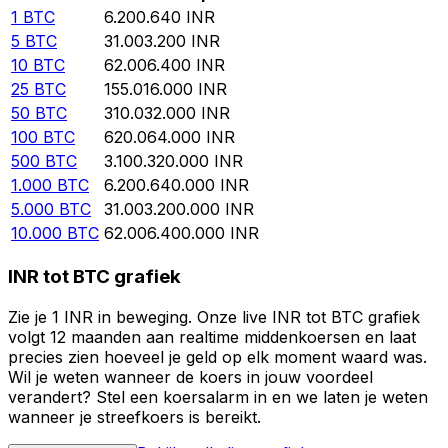
1
BTC
6.200.640
INR
5
BTC
31.003.200
INR
10
BTC
62.006.400
INR
25
BTC
155.016.000
INR
50
BTC
310.032.000
INR
100
BTC
620.064.000
INR
500
BTC
3.100.320.000
INR
1.000
BTC
6.200.640.000
INR
5.000
BTC
31.003.200.000
INR
10.000
BTC
62.006.400.000
INR
INR tot BTC grafiek
Zie je 1 INR in beweging. Onze live INR tot BTC grafiek
volgt 12 maanden aan realtime middenkoersen en laat
precies zien hoeveel je geld op elk moment waard was.
Wil je weten wanneer de koers in jouw voordeel
verandert? Stel een koersalarm in en we laten je weten
wanneer je streefkoers is bereikt.