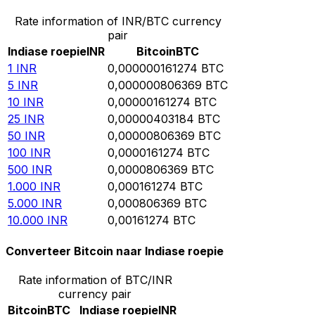
Rate information of INR/BTC currency
pair
Indiase roepie
INR
Bitcoin
BTC
1
INR
0,000000161274
BTC
5
INR
0,000000806369
BTC
10
INR
0,00000161274
BTC
25
INR
0,00000403184
BTC
50
INR
0,00000806369
BTC
100
INR
0,0000161274
BTC
500
INR
0,0000806369
BTC
1.000
INR
0,000161274
BTC
5.000
INR
0,000806369
BTC
10.000
INR
0,00161274
BTC
Converteer Bitcoin naar Indiase roepie
Rate information of BTC/INR
currency pair
Bitcoin
BTC
Indiase roepie
INR