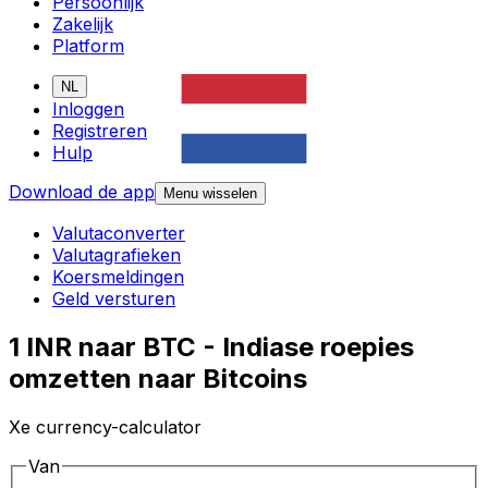
Persoonlijk
Zakelijk
Platform
NL
Inloggen
Registreren
Hulp
Download de app
Menu wisselen
Valutaconverter
Valutagrafieken
Koersmeldingen
Geld versturen
1 INR naar BTC - Indiase roepies
omzetten naar Bitcoins
Xe currency-calculator
Van