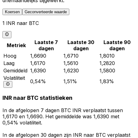
driemaandelijks bijgewerkt.
Koersen
Geconverteerde waarde
1 INR naar BTC
Laatste 7
Laatste 30
Laatste 90
Metriek
dagen
dagen
dagen
Hoog
1,6690
1,6710
1,8010
Laag
1,6170
1,5610
1,2820
Gemiddeld
1,6390
1,6230
1,5800
Volatiliteit
0,54%
1,51%
1,83%
INR naar BTC statistieken
In de afgelopen 7 dagen BTC INR verplaatst tussen
1,6170 en 1,6690. Het gemiddelde was 1,6390 met
0,54% volatiliteit.
In de afgelopen 30 dagen zijn INR naar BTC verplaatst