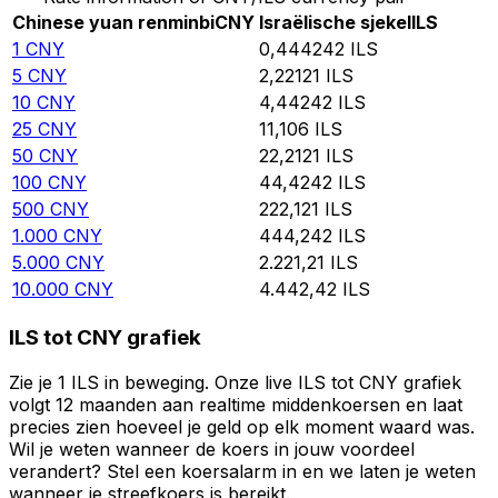
Chinese yuan renminbi
CNY
Israëlische sjekel
ILS
1
CNY
0,444242
ILS
5
CNY
2,22121
ILS
10
CNY
4,44242
ILS
25
CNY
11,106
ILS
50
CNY
22,2121
ILS
100
CNY
44,4242
ILS
500
CNY
222,121
ILS
1.000
CNY
444,242
ILS
5.000
CNY
2.221,21
ILS
10.000
CNY
4.442,42
ILS
ILS tot CNY grafiek
Zie je 1 ILS in beweging. Onze live ILS tot CNY grafiek
volgt 12 maanden aan realtime middenkoersen en laat
precies zien hoeveel je geld op elk moment waard was.
Wil je weten wanneer de koers in jouw voordeel
verandert? Stel een koersalarm in en we laten je weten
wanneer je streefkoers is bereikt.