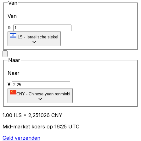
Van
Van
₪
ILS
-
Israëlische sjekel
Naar
Naar
¥
CNY
-
Chinese yuan renminbi
1.00
ILS
=
2,
251026
CNY
Mid-market koers op 16:25 UTC
Geld verzenden