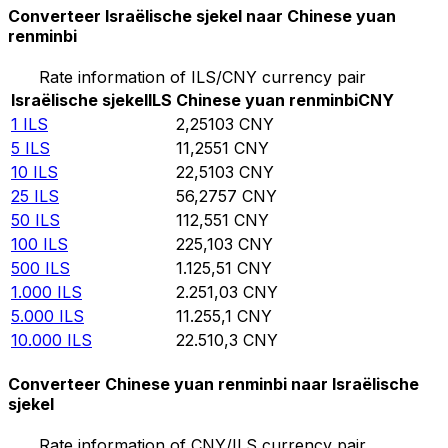
Converteer Israëlische sjekel naar Chinese yuan
renminbi
Rate information of ILS/CNY currency pair
Israëlische sjekel
ILS
Chinese yuan renminbi
CNY
1
ILS
2,25103
CNY
5
ILS
11,2551
CNY
10
ILS
22,5103
CNY
25
ILS
56,2757
CNY
50
ILS
112,551
CNY
100
ILS
225,103
CNY
500
ILS
1.125,51
CNY
1.000
ILS
2.251,03
CNY
5.000
ILS
11.255,1
CNY
10.000
ILS
22.510,3
CNY
Converteer Chinese yuan renminbi naar Israëlische
sjekel
Rate information of CNY/ILS currency pair