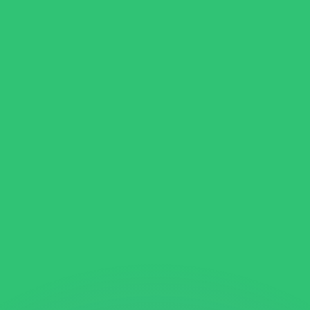
erende koersen overtreffen.
it is alleen ter informatie. U ontvangt deze koers niet bij
?