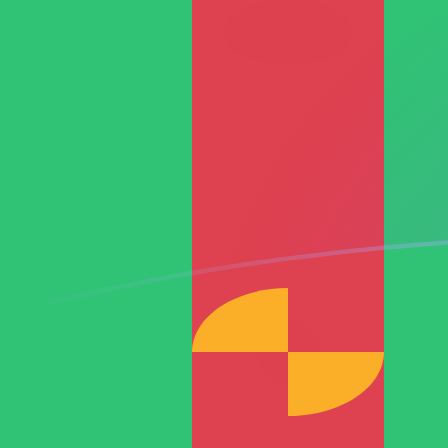
DKK naar TMM wisselkoersen vanda
Converteer Deense kroon naar Turkmeense manat
Rate information of DKK/TMM currency pair
Deense kroon
DKK
Turkmeense manat
TMM
1
DKK
2.677
TMM
5
DKK
13.385
TMM
10
DKK
26.770
TMM
25
DKK
66.925,1
TMM
50
DKK
133.850
TMM
100
DKK
267.700
TMM
500
DKK
1.338.500
TMM
1.000
DKK
2.677.000
TMM
5.000
DKK
13.385.000
TMM
10.000
DKK
26.770.000
TMM
Converteer Turkmeense manat naar Deense kroon