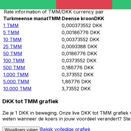
Rate information of TMM/DKK currency pair
Turkmeense manat
TMM
Deense kroon
DKK
1
TMM
0,000373552
DKK
5
TMM
0,00186776
DKK
10
TMM
0,00373552
DKK
25
TMM
0,0093388
DKK
50
TMM
0,0186776
DKK
100
TMM
0,0373552
DKK
500
TMM
0,186776
DKK
1.000
TMM
0,373552
DKK
5.000
TMM
1,86776
DKK
10.000
TMM
3,73552
DKK
DKK tot TMM grafiek
Zie je 1 DKK in beweging. Onze live DKK tot TMM grafiek 
weten wanneer de koers in jouw voordeel verandert? Stel 
Bekijk volledige grafiek
Wisselkoers volgen