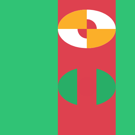
TMM
-
Turkmeense manat
1.00
DKK
=
2.67
7,
TMM
Mid-market koers op 14:16 UTC
Praat vandaag met een valuta-expert.
Wij kunnen concurr
Gesprek plannen
Wij gebruiken de midmarket koers voor onze Converter. D
bekijken
Wist je dat je met Xe geld naar het buitenland kunt sturen
Meld je vandaag aan