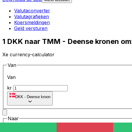
Valutaconverter
Valutagrafieken
Koersmeldingen
Geld versturen
1 DKK naar TMM - Deense kronen om
Xe currency-calculator
Van
Van
kr
DKK
-
Deense kroon
Naar
Naar