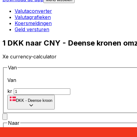
Valutaconverter
Valutagrafieken
Koersmeldingen
Geld versturen
1 DKK naar CNY - Deense kronen omz
Xe currency-calculator
Van
Van
kr
DKK
-
Deense kroon
Naar
Naar