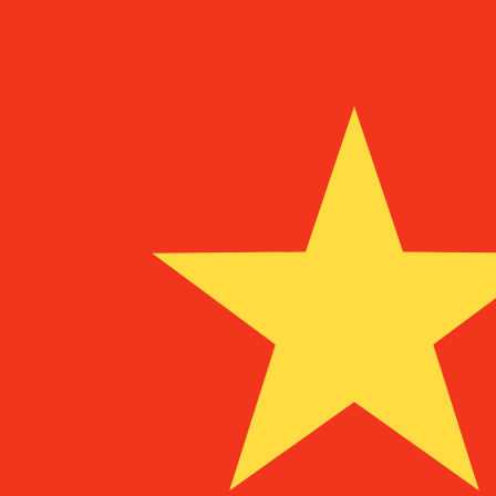
¥
CNY
-
Chinese yuan renminbi
1.00
DKK
=
1,
041228
CNY
Mid-market koers op 12:19 UTC
Geld verzenden
Praat vandaag met een valuta-expert.
Wij kunnen concurr
Gesprek plannen
Wij gebruiken de midmarket koers voor onze Converter. D
bekijken
Wist je dat je met Xe geld naar het buitenland kunt sturen
Meld je vandaag aan