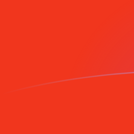
DKK naar CNY wisselkoersen vandaa
Converteer Deense kroon naar Chinese yuan renminbi
Rate information of DKK/CNY currency pair
Deense kroon
DKK
Chinese yuan renminbi
CNY
1
DKK
1,04123
CNY
5
DKK
5,20614
CNY
10
DKK
10,4123
CNY
25
DKK
26,0307
CNY
50
DKK
52,0614
CNY
100
DKK
104,123
CNY
500
DKK
520,614
CNY
1.000
DKK
1.041,23
CNY
5.000
DKK
5.206,14
CNY
10.000
DKK
10.412,3
CNY