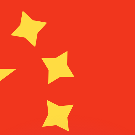
erende koersen overtreffen.
it is alleen ter informatie. U ontvangt deze koers niet bij
?