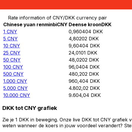
Converteer Chinese yuan renminbi naar Deense kroon
Rate information of CNY/DKK currency pair
Chinese yuan renminbi
CNY
Deense kroon
DKK
1
CNY
0,960404
DKK
5
CNY
4,80202
DKK
10
CNY
9,60404
DKK
25
CNY
24,0101
DKK
50
CNY
48,0202
DKK
100
CNY
96,0404
DKK
500
CNY
480,202
DKK
1.000
CNY
960,404
DKK
5.000
CNY
4.802,02
DKK
10.000
CNY
9.604,04
DKK
DKK tot CNY grafiek
Zie je 1 DKK in beweging. Onze live DKK tot CNY grafiek 
weten wanneer de koers in jouw voordeel verandert? Stel 