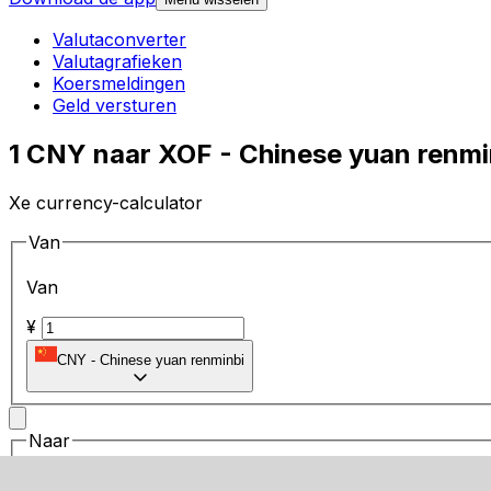
Valutaconverter
Valutagrafieken
Koersmeldingen
Geld versturen
1 CNY naar XOF - Chinese yuan renmi
Xe currency-calculator
Van
Van
¥
CNY
-
Chinese yuan renminbi
Naar
Naar