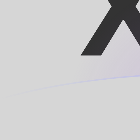
CNY naar XOF wisselkoersen vandaa
Converteer Chinese yuan renminbi naar CFA-frank
Rate information of CNY/XOF currency pair
Chinese yuan renminbi
CNY
CFA-frank
XOF
1
CNY
84,3429
XOF
5
CNY
421,714
XOF
10
CNY
843,429
XOF
25
CNY
2.108,57
XOF
50
CNY
4.217,14
XOF
100
CNY
8.434,29
XOF
500
CNY
42.171,4
XOF
1.000
CNY
84.342,9
XOF
5.000
CNY
421.714
XOF
10.000
CNY
843.429
XOF
Converteer CFA-frank naar Chinese yuan renminbi