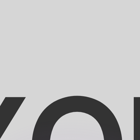
erende koersen overtreffen.
it is alleen ter informatie. U ontvangt deze koers niet bij
?