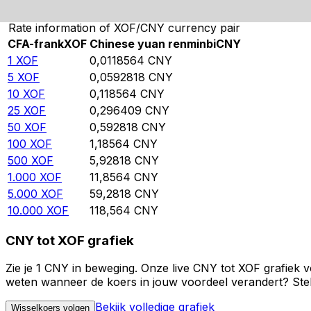
Rate information of XOF/CNY currency pair
CFA-frank
XOF
Chinese yuan renminbi
CNY
1
XOF
0,0118564
CNY
5
XOF
0,0592818
CNY
10
XOF
0,118564
CNY
25
XOF
0,296409
CNY
50
XOF
0,592818
CNY
100
XOF
1,18564
CNY
500
XOF
5,92818
CNY
1.000
XOF
11,8564
CNY
5.000
XOF
59,2818
CNY
10.000
XOF
118,564
CNY
CNY tot XOF grafiek
Zie je 1 CNY in beweging. Onze live CNY tot XOF grafiek 
weten wanneer de koers in jouw voordeel verandert? Stel 
Bekijk volledige grafiek
Wisselkoers volgen