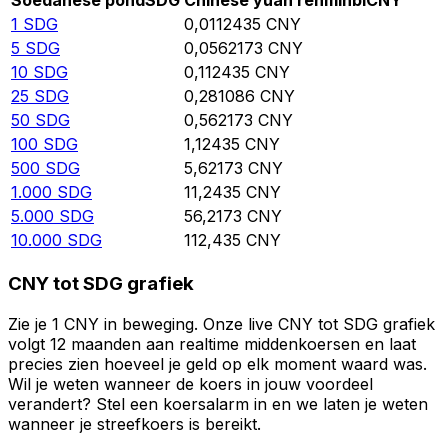
Soedanese pond
SDG
Chinese yuan renminbi
CNY
1
SDG
0,0112435
CNY
5
SDG
0,0562173
CNY
10
SDG
0,112435
CNY
25
SDG
0,281086
CNY
50
SDG
0,562173
CNY
100
SDG
1,12435
CNY
500
SDG
5,62173
CNY
1.000
SDG
11,2435
CNY
5.000
SDG
56,2173
CNY
10.000
SDG
112,435
CNY
CNY tot SDG grafiek
Zie je 1 CNY in beweging. Onze live CNY tot SDG grafiek
volgt 12 maanden aan realtime middenkoersen en laat
precies zien hoeveel je geld op elk moment waard was.
Wil je weten wanneer de koers in jouw voordeel
verandert? Stel een koersalarm in en we laten je weten
wanneer je streefkoers is bereikt.