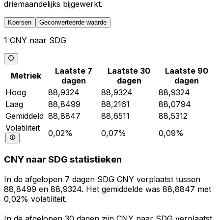
driemaandelijks bijgewerkt.
Koersen
Geconverteerde waarde
1 CNY naar SDG
Laatste 7
Laatste 30
Laatste 90
Metriek
dagen
dagen
dagen
Hoog
88,9324
88,9324
88,9324
Laag
88,8499
88,2161
88,0794
Gemiddeld
88,8847
88,6511
88,5312
Volatiliteit
0,02%
0,07%
0,09%
CNY naar SDG statistieken
In de afgelopen 7 dagen SDG CNY verplaatst tussen
88,8499 en 88,9324. Het gemiddelde was 88,8847 met
0,02% volatiliteit.
In de afgelopen 30 dagen zijn CNY naar SDG verplaatst