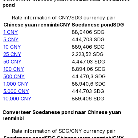
pond
Rate information of CNY/SDG currency pair
Chinese yuan renminbi
CNY
Soedanese pond
SDG
1
CNY
88,9406
SDG
5
CNY
444,703
SDG
10
CNY
889,406
SDG
25
CNY
2.223,52
SDG
50
CNY
4.447,03
SDG
100
CNY
8.894,06
SDG
500
CNY
44.470,3
SDG
1.000
CNY
88.940,6
SDG
5.000
CNY
444.703
SDG
10.000
CNY
889.406
SDG
Converteer Soedanese pond naar Chinese yuan
renminbi
Rate information of SDG/CNY currency pair