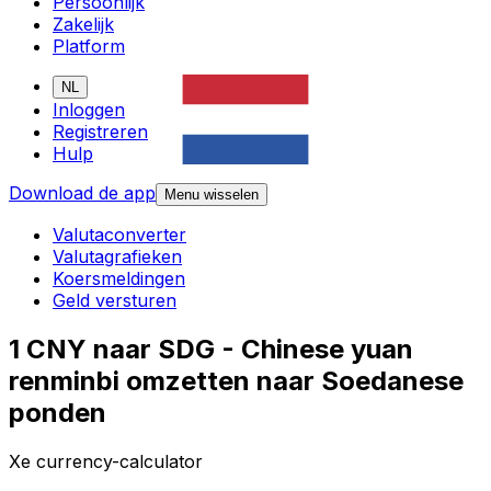
Persoonlijk
Zakelijk
Platform
NL
Inloggen
Registreren
Hulp
Download de app
Menu wisselen
Valutaconverter
Valutagrafieken
Koersmeldingen
Geld versturen
1 CNY naar SDG - Chinese yuan
renminbi omzetten naar Soedanese
ponden
Xe currency-calculator