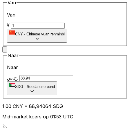
Van
Van
¥
CNY
-
Chinese yuan renminbi
Naar
Naar
ج.س.
SDG
-
Soedanese pond
1.00
CNY
=
88
,94064
SDG
Mid-market koers op 01:53 UTC