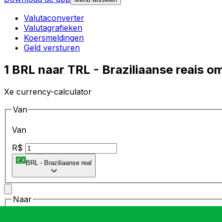
Valutaconverter
Valutagrafieken
Koersmeldingen
Geld versturen
1 BRL naar TRL - Braziliaanse reais o
Xe currency-calculator
Van
Van
R$
BRL
-
Braziliaanse real
Naar
Naar