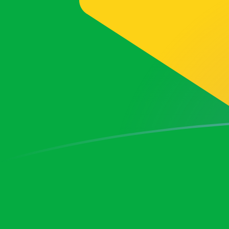
BRL naar TRL wisselkoersen vandaag
Converteer Braziliaanse real naar Turkse lire
Rate information of BRL/TRL currency
pair
Braziliaanse real
BRL
Turkse lire
TRL
1
BRL
9.290.310
TRL
5
BRL
46.451.600
TRL
10
BRL
92.903.100
TRL
25
BRL
232.258.000
TRL
50
BRL
464.516.000
TRL
100
BRL
929.031.000
TRL
500
BRL
4.645.160.000
TRL
1.000
BRL
9.290.310.000
TRL
5.000
BRL
46.451.600.000
TRL