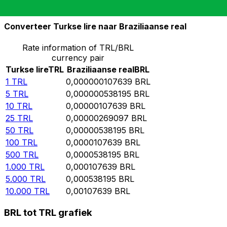
10.000
BRL
92.903.100.000
TRL
Converteer Turkse lire naar Braziliaanse real
Rate information of TRL/BRL
currency pair
Turkse lire
TRL
Braziliaanse real
BRL
1
TRL
0,000000107639
BRL
5
TRL
0,000000538195
BRL
10
TRL
0,00000107639
BRL
25
TRL
0,00000269097
BRL
50
TRL
0,00000538195
BRL
100
TRL
0,0000107639
BRL
500
TRL
0,0000538195
BRL
1.000
TRL
0,000107639
BRL
5.000
TRL
0,000538195
BRL
10.000
TRL
0,00107639
BRL
BRL tot TRL grafiek