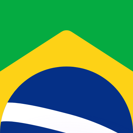
erende koersen overtreffen.
it is alleen ter informatie. U ontvangt deze koers niet bij
?