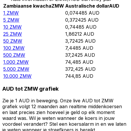
Zambiaanse kwacha
ZMW
Australische dollar
AUD
1
ZMW
0,074485
AUD
5
ZMW
0,372425
AUD
10
ZMW
0,74485
AUD
25
ZMW
1,86212
AUD
50
ZMW
3,72425
AUD
100
ZMW
7,4485
AUD
500
ZMW
37,2425
AUD
1.000
ZMW
74,485
AUD
5.000
ZMW
372,425
AUD
10.000
ZMW
744,85
AUD
AUD tot ZMW grafiek
Zie je 1 AUD in beweging. Onze live AUD tot ZMW
grafiek volgt 12 maanden aan realtime middenkoersen
en laat precies zien hoeveel je geld op elk moment
waard was. Wil je weten wanneer de koers in jouw
voordeel verandert? Stel een koersalarm in en we laten
je weten wanneer je streefkoers is bereikt.