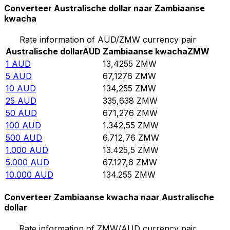
Converteer Australische dollar naar Zambiaanse
kwacha
Rate information of AUD/ZMW currency pair
Australische dollar
AUD
Zambiaanse kwacha
ZMW
1
AUD
13,4255
ZMW
5
AUD
67,1276
ZMW
10
AUD
134,255
ZMW
25
AUD
335,638
ZMW
50
AUD
671,276
ZMW
100
AUD
1.342,55
ZMW
500
AUD
6.712,76
ZMW
1.000
AUD
13.425,5
ZMW
5.000
AUD
67.127,6
ZMW
10.000
AUD
134.255
ZMW
Converteer Zambiaanse kwacha naar Australische
dollar
Rate information of ZMW/AUD currency pair