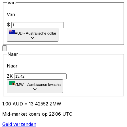
Van
Van
$
AUD
-
Australische dollar
Naar
Naar
ZK
ZMW
-
Zambiaanse kwacha
1.00
AUD
=
13
,42552
ZMW
Mid-market koers op 22:06 UTC
Geld verzenden