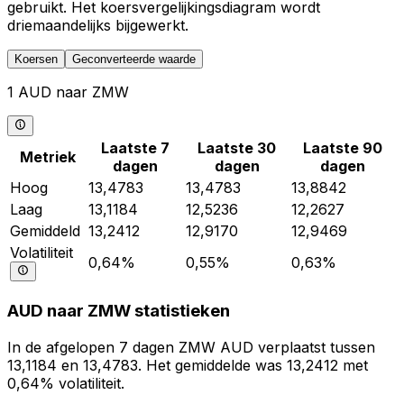
gebruikt. Het koersvergelijkingsdiagram wordt
driemaandelijks bijgewerkt.
Koersen
Geconverteerde waarde
1 AUD naar ZMW
Laatste 7
Laatste 30
Laatste 90
Metriek
dagen
dagen
dagen
Hoog
13,4783
13,4783
13,8842
Laag
13,1184
12,5236
12,2627
Gemiddeld
13,2412
12,9170
12,9469
Volatiliteit
0,64%
0,55%
0,63%
AUD naar ZMW statistieken
In de afgelopen 7 dagen ZMW AUD verplaatst tussen
13,1184 en 13,4783. Het gemiddelde was 13,2412 met
0,64% volatiliteit.