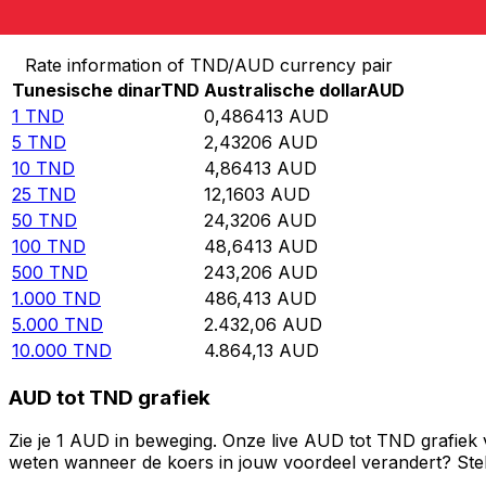
Converteer Tunesische dinar naar Australische dollar
Rate information of TND/AUD currency pair
Tunesische dinar
TND
Australische dollar
AUD
1
TND
0,486413
AUD
5
TND
2,43206
AUD
10
TND
4,86413
AUD
25
TND
12,1603
AUD
50
TND
24,3206
AUD
100
TND
48,6413
AUD
500
TND
243,206
AUD
1.000
TND
486,413
AUD
5.000
TND
2.432,06
AUD
10.000
TND
4.864,13
AUD
AUD tot TND grafiek
Zie je 1 AUD in beweging. Onze live AUD tot TND grafiek 
weten wanneer de koers in jouw voordeel verandert? Stel 