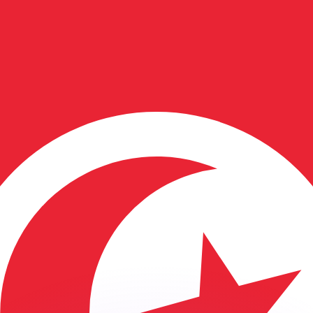
erende koersen overtreffen.
it is alleen ter informatie. U ontvangt deze koers niet bij
?