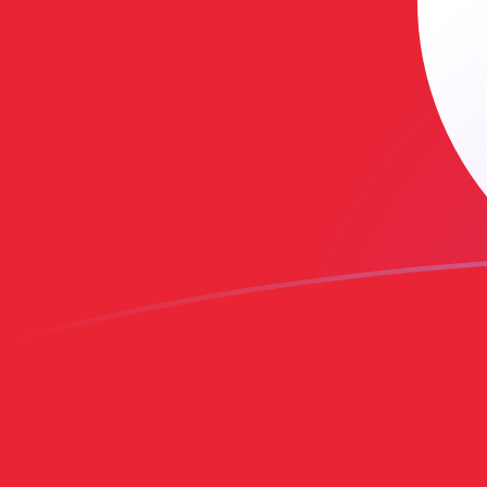
AUD naar TND wisselkoersen vandaa
Converteer Australische dollar naar Tunesische dinar
Rate information of AUD/TND currency pair
Australische dollar
AUD
Tunesische dinar
TND
1
AUD
2,05587
TND
5
AUD
10,2793
TND
10
AUD
20,5587
TND
25
AUD
51,3967
TND
50
AUD
102,793
TND
100
AUD
205,587
TND
500
AUD
1.027,93
TND
1.000
AUD
2.055,87
TND
5.000
AUD
10.279,3
TND
10.000
AUD
20.558,7
TND