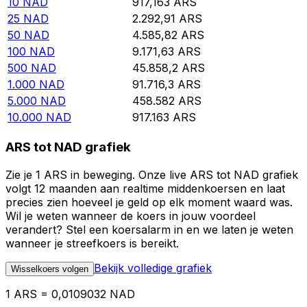
10
NAD
917,163
ARS
25
NAD
2.292,91
ARS
50
NAD
4.585,82
ARS
100
NAD
9.171,63
ARS
500
NAD
45.858,2
ARS
1.000
NAD
91.716,3
ARS
5.000
NAD
458.582
ARS
10.000
NAD
917.163
ARS
ARS tot NAD grafiek
Zie je 1 ARS in beweging. Onze live ARS tot NAD grafiek
volgt 12 maanden aan realtime middenkoersen en laat
precies zien hoeveel je geld op elk moment waard was.
Wil je weten wanneer de koers in jouw voordeel
verandert? Stel een koersalarm in en we laten je weten
wanneer je streefkoers is bereikt.
Bekijk volledige grafiek
Wisselkoers volgen
1 ARS = 0,0109032 NAD