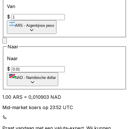
Van
$
ARS
-
Argentijnse peso
Naar
Naar
$
NAD
-
Namibische dollar
1.00
ARS
=
0,
010903
NAD
Mid-market koers op 23:52 UTC
Praat vandaag met een valuta-expert.
Wij kunnen