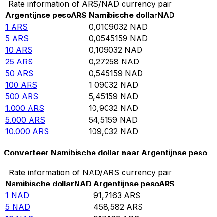
Rate information of ARS/NAD currency pair
Argentijnse peso
ARS
Namibische dollar
NAD
1
ARS
0,0109032
NAD
5
ARS
0,0545159
NAD
10
ARS
0,109032
NAD
25
ARS
0,27258
NAD
50
ARS
0,545159
NAD
100
ARS
1,09032
NAD
500
ARS
5,45159
NAD
1.000
ARS
10,9032
NAD
5.000
ARS
54,5159
NAD
10.000
ARS
109,032
NAD
Converteer Namibische dollar naar Argentijnse peso
Rate information of NAD/ARS currency pair
Namibische dollar
NAD
Argentijnse peso
ARS
1
NAD
91,7163
ARS
5
NAD
458,582
ARS