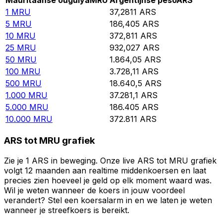
Mauritaanse ouguiya
MRU
Argentijnse peso
ARS
1
MRU
37,2811
ARS
5
MRU
186,405
ARS
10
MRU
372,811
ARS
25
MRU
932,027
ARS
50
MRU
1.864,05
ARS
100
MRU
3.728,11
ARS
500
MRU
18.640,5
ARS
1.000
MRU
37.281,1
ARS
5.000
MRU
186.405
ARS
10.000
MRU
372.811
ARS
ARS tot MRU grafiek
Zie je 1 ARS in beweging. Onze live ARS tot MRU grafiek
volgt 12 maanden aan realtime middenkoersen en laat
precies zien hoeveel je geld op elk moment waard was.
Wil je weten wanneer de koers in jouw voordeel
verandert? Stel een koersalarm in en we laten je weten
wanneer je streefkoers is bereikt.