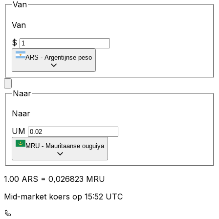
Van
Van
$
ARS
-
Argentijnse peso
Naar
Naar
UM
MRU
-
Mauritaanse ouguiya
1.00
ARS
=
0,
026823
MRU
Mid-market koers op 15:52 UTC