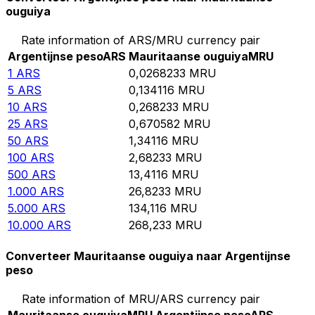
ouguiya
Rate information of ARS/MRU currency pair
Argentijnse peso
ARS
Mauritaanse ouguiya
MRU
1
ARS
0,0268233
MRU
5
ARS
0,134116
MRU
10
ARS
0,268233
MRU
25
ARS
0,670582
MRU
50
ARS
1,34116
MRU
100
ARS
2,68233
MRU
500
ARS
13,4116
MRU
1.000
ARS
26,8233
MRU
5.000
ARS
134,116
MRU
10.000
ARS
268,233
MRU
Converteer Mauritaanse ouguiya naar Argentijnse
peso
Rate information of MRU/ARS currency pair