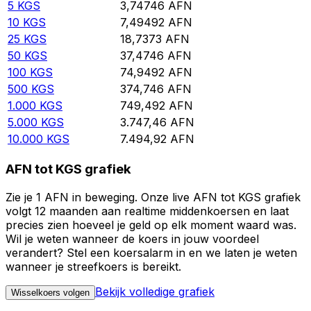
5
KGS
3,74746
AFN
10
KGS
7,49492
AFN
25
KGS
18,7373
AFN
50
KGS
37,4746
AFN
100
KGS
74,9492
AFN
500
KGS
374,746
AFN
1.000
KGS
749,492
AFN
5.000
KGS
3.747,46
AFN
10.000
KGS
7.494,92
AFN
AFN tot KGS grafiek
Zie je 1 AFN in beweging. Onze live AFN tot KGS grafiek
volgt 12 maanden aan realtime middenkoersen en laat
precies zien hoeveel je geld op elk moment waard was.
Wil je weten wanneer de koers in jouw voordeel
verandert? Stel een koersalarm in en we laten je weten
wanneer je streefkoers is bereikt.
Bekijk volledige grafiek
Wisselkoers volgen