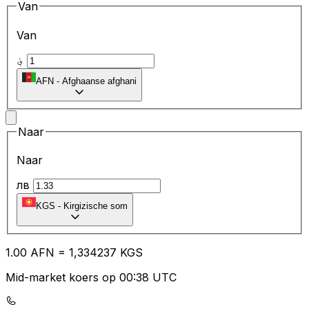
Van
Van
؋
AFN
-
Afghaanse afghani
Naar
Naar
лв
KGS
-
Kirgizische som
1.00
AFN
=
1,
334237
KGS
Mid-market koers op 00:38 UTC