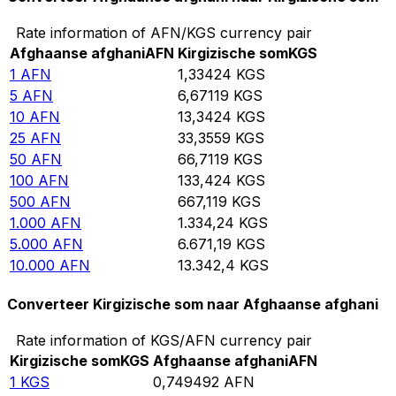
Rate information of AFN/KGS currency pair
Afghaanse afghani
AFN
Kirgizische som
KGS
1
AFN
1,33424
KGS
5
AFN
6,67119
KGS
10
AFN
13,3424
KGS
25
AFN
33,3559
KGS
50
AFN
66,7119
KGS
100
AFN
133,424
KGS
500
AFN
667,119
KGS
1.000
AFN
1.334,24
KGS
5.000
AFN
6.671,19
KGS
10.000
AFN
13.342,4
KGS
Converteer Kirgizische som naar Afghaanse afghani
Rate information of KGS/AFN currency pair
Kirgizische som
KGS
Afghaanse afghani
AFN
1
KGS
0,749492
AFN