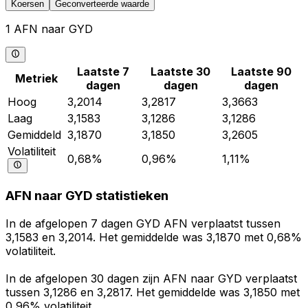
Koersen
Geconverteerde waarde
1 AFN naar GYD
Laatste 7
Laatste 30
Laatste 90
Metriek
dagen
dagen
dagen
Hoog
3,2014
3,2817
3,3663
Laag
3,1583
3,1286
3,1286
Gemiddeld
3,1870
3,1850
3,2605
Volatiliteit
0,68%
0,96%
1,11%
AFN naar GYD statistieken
In de afgelopen 7 dagen GYD AFN verplaatst tussen
3,1583 en 3,2014. Het gemiddelde was 3,1870 met 0,68%
volatiliteit.
In de afgelopen 30 dagen zijn AFN naar GYD verplaatst
tussen 3,1286 en 3,2817. Het gemiddelde was 3,1850 met
0,96% volatiliteit.