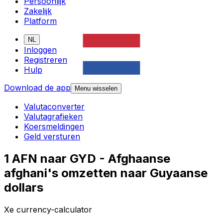
Persoonlijk
Zakelijk
Platform
NL
Inloggen
Registreren
Hulp
Download de app
Menu wisselen
Valutaconverter
Valutagrafieken
Koersmeldingen
Geld versturen
1 AFN naar GYD - Afghaanse
afghani's omzetten naar Guyaanse
dollars
Xe currency-calculator