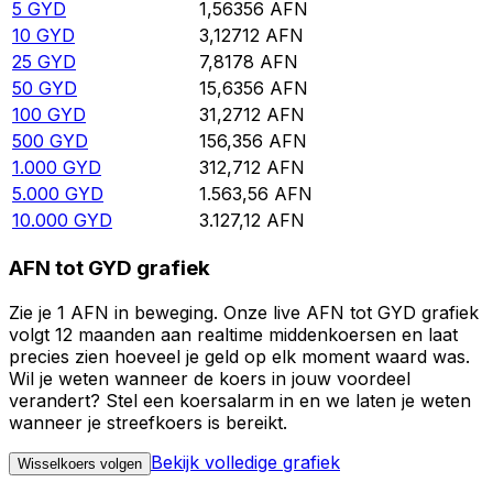
5
GYD
1,56356
AFN
10
GYD
3,12712
AFN
25
GYD
7,8178
AFN
50
GYD
15,6356
AFN
100
GYD
31,2712
AFN
500
GYD
156,356
AFN
1.000
GYD
312,712
AFN
5.000
GYD
1.563,56
AFN
10.000
GYD
3.127,12
AFN
AFN tot GYD grafiek
Zie je 1 AFN in beweging. Onze live AFN tot GYD grafiek
volgt 12 maanden aan realtime middenkoersen en laat
precies zien hoeveel je geld op elk moment waard was.
Wil je weten wanneer de koers in jouw voordeel
verandert? Stel een koersalarm in en we laten je weten
wanneer je streefkoers is bereikt.
Bekijk volledige grafiek
Wisselkoers volgen