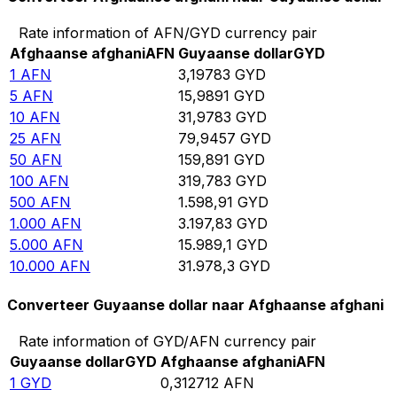
Rate information of AFN/GYD currency pair
Afghaanse afghani
AFN
Guyaanse dollar
GYD
1
AFN
3,19783
GYD
5
AFN
15,9891
GYD
10
AFN
31,9783
GYD
25
AFN
79,9457
GYD
50
AFN
159,891
GYD
100
AFN
319,783
GYD
500
AFN
1.598,91
GYD
1.000
AFN
3.197,83
GYD
5.000
AFN
15.989,1
GYD
10.000
AFN
31.978,3
GYD
Converteer Guyaanse dollar naar Afghaanse afghani
Rate information of GYD/AFN currency pair
Guyaanse dollar
GYD
Afghaanse afghani
AFN
1
GYD
0,312712
AFN